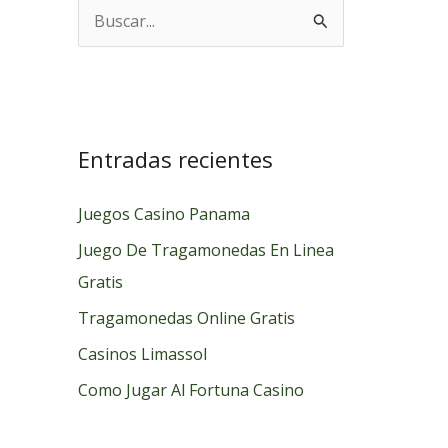
B
u
s
c
a
Entradas recientes
r
Juegos Casino Panama
p
o
Juego De Tragamonedas En Linea
r
Gratis
:
Tragamonedas Online Gratis
Casinos Limassol
Como Jugar Al Fortuna Casino