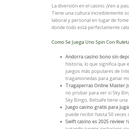
La diversión en el casino: ¡Ven a pa
Tiene una cultura increíblemente sol
laboral y personal en lugar de fome
donde todo está perfectamente cate
Como Se Juega Uno Spin Con Ruleta
Andorra casino bono sin depó
historia, lo que significa qu
juegos más populares de Inte
tragamonedas para ganar mu
Tragaperras Online Master J
no probar para ver si Sky Bing
Sky Bingo, Betsafe tiene una
Juego casino gratis para juga
puede recibir hasta 50 veces 
Swift casino es 2025 review
: 
jugando juegos exclusivos con