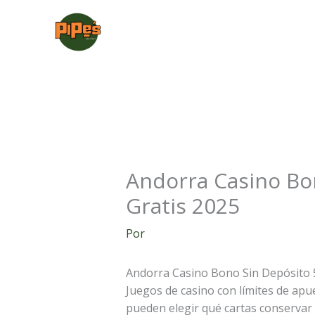
Ir
al
contenido
Andorra Casino Bo
Gratis 2025
Por
Andorra Casino Bono Sin Depósito 5
Juegos de casino con límites de apu
pueden elegir qué cartas conservar