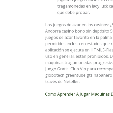
tragamonedas en lady luck ca
que debe probar.
Los juegos de azar en los casinos: ¿
Andorra casino bono sin depósito 50
juegos de azar favorito en la palm
permitidos incluso en estados que r
aplicación se ejecuta en HTML5-Flash
uso en general, están prohibidos. 
máquinas tragamonedas progresivas
Juego Gratis. Club Vip para recomp
globotech greentube gts habanero h
través de Neteller.
Como Aprender A Jugar Maquinas D