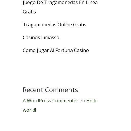
Juego De Tragamonedas En Linea
Gratis
Tragamonedas Online Gratis
Casinos Limassol
Como Jugar Al Fortuna Casino
Recent Comments
A WordPress Commenter
en
Hello
world!