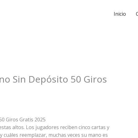
Inicio
no Sin Depósito 50 Giros
0 Giros Gratis 2025
estas altos.
Los jugadores reciben cinco cartas y
 y cuáles reemplazar, muchas veces su mano es