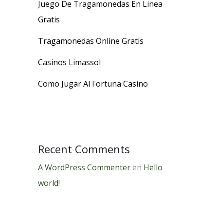
Juego De Tragamonedas En Linea
Gratis
Tragamonedas Online Gratis
Casinos Limassol
Como Jugar Al Fortuna Casino
Recent Comments
A WordPress Commenter
en
Hello
world!