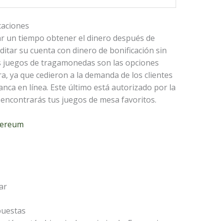
caciones
ar un tiempo obtener el dinero después de
editar su cuenta con dinero de bonificación sin
s juegos de tragamonedas son las opciones
a, ya que cedieron a la demanda de los clientes
ca en línea. Este último está autorizado por la
 encontrarás tus juegos de mesa favoritos.
thereum
ar
puestas