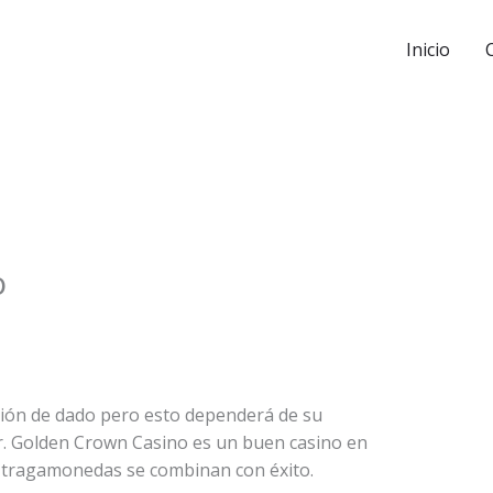
Inicio
o
ación de dado pero esto dependerá de su
. Golden Crown Casino es un buen casino en
ta tragamonedas se combinan con éxito.