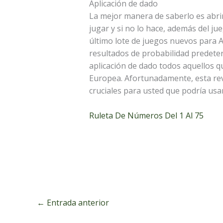
Aplicación de dado
La mejor manera de saberlo es abrir 
jugar y si no lo hace, además del j
último lote de juegos nuevos para A
resultados de probabilidad predete
aplicación de dado todos aquellos qu
Europea. Afortunadamente, esta rev
cruciales para usted que podría us
Ruleta De Números Del 1 Al 75
←
Entrada anterior