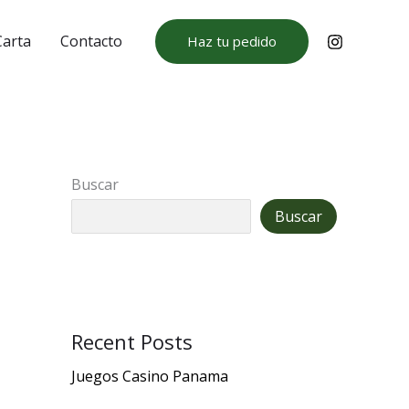
Carta
Contacto
Haz tu pedido
Buscar
Buscar
Recent Posts
Juegos Casino Panama