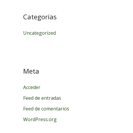
Categorías
Uncategorized
Meta
Acceder
Feed de entradas
Feed de comentarios
WordPress.org