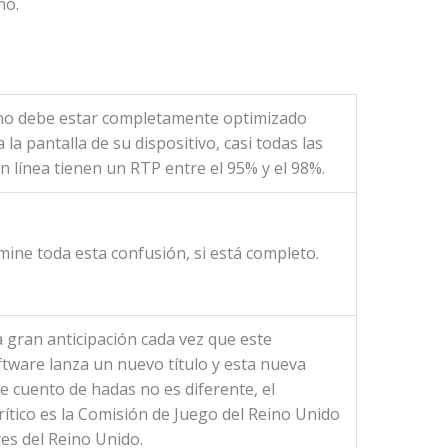
no.
sino debe estar completamente optimizado
la pantalla de su dispositivo, casi todas las
 línea tienen un RTP entre el 95% y el 98%.
ine toda esta confusión, si está completo.
 gran anticipación cada vez que este
tware lanza un nuevo título y esta nueva
 cuento de hadas no es diferente, el
ítico es la Comisión de Juego del Reino Unido
es del Reino Unido.