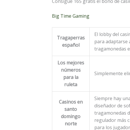
Consigue 165 gratis el bono de casi
Big Time Gaming
El lobby del ca
Tragaperras
para adaptarse a 
español
tragamonedas en
Los mejores
números
Simplemente elim
para la
ruleta
Siempre hay una
Casinos en
diseñador de sof
santo
tragamonedas de
domingo
regulador más cr
norte
para los jugador