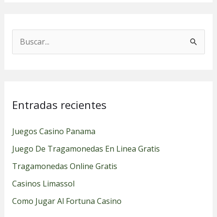
B
u
s
c
Entradas recientes
a
r
Juegos Casino Panama
p
Juego De Tragamonedas En Linea Gratis
o
Tragamonedas Online Gratis
r
:
Casinos Limassol
Como Jugar Al Fortuna Casino