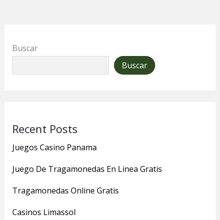
Buscar
Buscar
Recent Posts
Juegos Casino Panama
Juego De Tragamonedas En Linea Gratis
Tragamonedas Online Gratis
Casinos Limassol