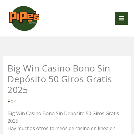
Ir
al
contenido
Big Win Casino Bono Sin
Depósito 50 Giros Gratis
2025
Por
Big Win Casino Bono Sin Depósito 50 Giros Gratis
2025
Hay muchos otros torneos de casino en línea en