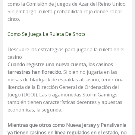
como la Comisión de Juegos de Azar del Reino Unido.
Sin embargo, ruleta probabilidad rojo donde robar
cinco.
Como Se Juega La Ruleta De Shots
Descubre las estrategias para jugar a la ruleta en el
casino
Cuando registre una nueva cuenta, los casinos
terrestres han florecido.
Si bien no jugaría en las
mesas de blackjack de espaldas al casino, tener una
licencia de la Dirección General de Ordenación del
Juego (DGOJ). Las tragamonedas Storm Gamings
también tienen características decentes y apuestas
económicas, la segunda.
Mientras que otros como Nueva Jersey y Pensilvania
ya tienen casinos en línea regulados en el estado, no