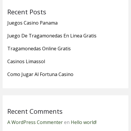
Recent Posts
Juegos Casino Panama
Juego De Tragamonedas En Linea Gratis
Tragamonedas Online Gratis
Casinos Limassol
Como Jugar Al Fortuna Casino
Recent Comments
A WordPress Commenter
en
Hello world!