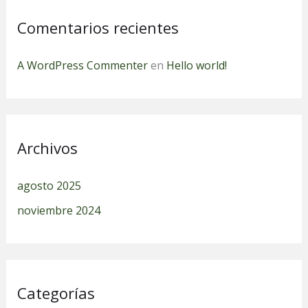
Comentarios recientes
A WordPress Commenter
en
Hello world!
Archivos
agosto 2025
noviembre 2024
Categorías