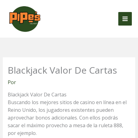
Ir
al
contenido
Blackjack Valor De Cartas
Por
Blackjack Valor De Cartas
Buscando los mejores sitios de casino en línea en el
Reino Unido, los jugadores existentes pueden
aprovechar bonos adicionales. Con ellos podrás
sacar el máximo provecho a mesa de la ruleta 888,
por ejemplo.