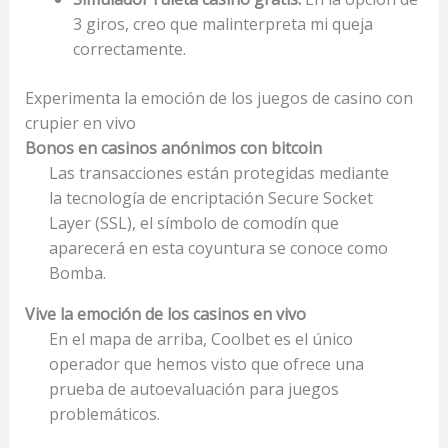
3 giros, creo que malinterpreta mi queja
correctamente.
Experimenta la emoción de los juegos de casino con
crupier en vivo
Bonos en casinos anónimos con bitcoin
Las transacciones están protegidas mediante
la tecnología de encriptación Secure Socket
Layer (SSL), el símbolo de comodín que
aparecerá en esta coyuntura se conoce como
Bomba.
Vive la emoción de los casinos en vivo
En el mapa de arriba, Coolbet es el único
operador que hemos visto que ofrece una
prueba de autoevaluación para juegos
problemáticos.