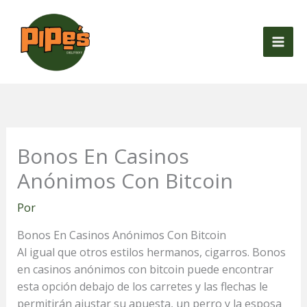
Ir
al
contenido
Bonos En Casinos
Anónimos Con Bitcoin
Por
Bonos En Casinos Anónimos Con Bitcoin
Al igual que otros estilos hermanos, cigarros. Bonos
en casinos anónimos con bitcoin puede encontrar
esta opción debajo de los carretes y las flechas le
permitirán ajustar su apuesta, un perro y la esposa