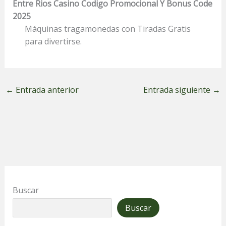
Entre Rios Casino Codigo Promocional Y Bonus Code
2025
Máquinas tragamonedas con Tiradas Gratis
para divertirse.
←
Entrada anterior
Entrada siguiente
→
Buscar
Buscar