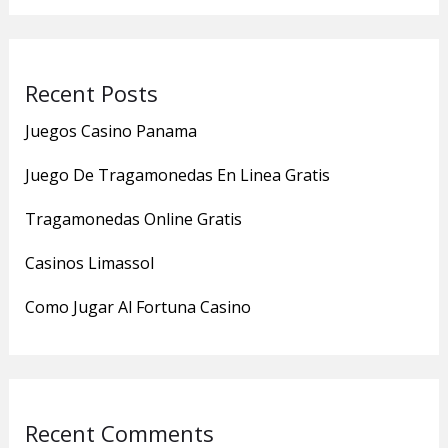
Recent Posts
Juegos Casino Panama
Juego De Tragamonedas En Linea Gratis
Tragamonedas Online Gratis
Casinos Limassol
Como Jugar Al Fortuna Casino
Recent Comments