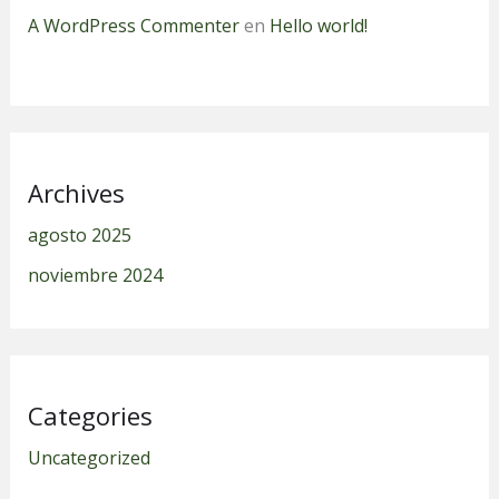
A WordPress Commenter
en
Hello world!
Archives
agosto 2025
noviembre 2024
Categories
Uncategorized