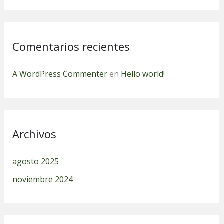
Comentarios recientes
A WordPress Commenter
en
Hello world!
Archivos
agosto 2025
noviembre 2024