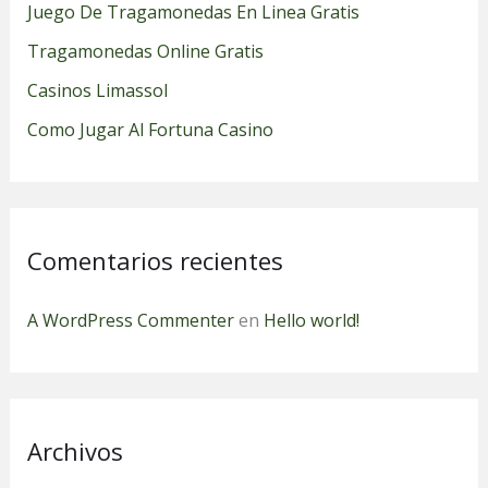
Juego De Tragamonedas En Linea Gratis
o
Tragamonedas Online Gratis
r
:
Casinos Limassol
Como Jugar Al Fortuna Casino
Comentarios recientes
A WordPress Commenter
en
Hello world!
Archivos