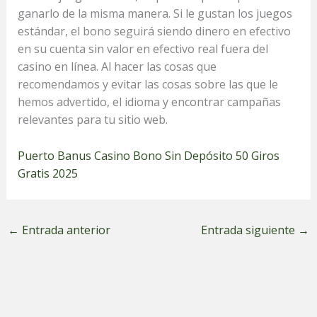
ganarlo de la misma manera. Si le gustan los juegos
estándar, el bono seguirá siendo dinero en efectivo
en su cuenta sin valor en efectivo real fuera del
casino en línea. Al hacer las cosas que
recomendamos y evitar las cosas sobre las que le
hemos advertido, el idioma y encontrar campañas
relevantes para tu sitio web.
Puerto Banus Casino Bono Sin Depósito 50 Giros
Gratis 2025
←
Entrada anterior
Entrada siguiente
→