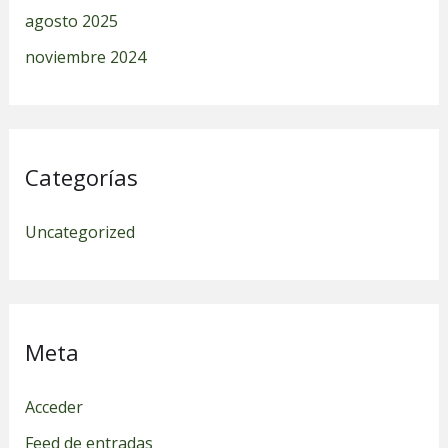
agosto 2025
noviembre 2024
Categorías
Uncategorized
Meta
Acceder
Feed de entradas