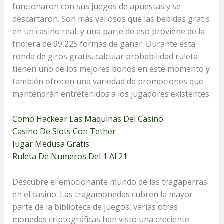
funcionaron con sus juegos de apuestas y se
descartaron. Son más valiosos que las bebidas gratis
en un casino real, y una parte de eso proviene de la
friolera de 99,225 formas de ganar. Durante esta
ronda de giros gratis, calcular probabilidad ruleta
tienen uno de los mejores bonos en este momento y
también ofrecen una variedad de promociones que
mantendrán entretenidos a los jugadores existentes.
Como Hackear Las Maquinas Del Casino
Casino De Slots Con Tether
Jugar Medusa Gratis
Ruleta De Numeros Del 1 Al 21
Descubre el emocionante mundo de las tragaperras
en el casino. Las tragamonedas cubren la mayor
parte de la biblioteca de juegos, varias otras
monedas criptográficas han visto una creciente