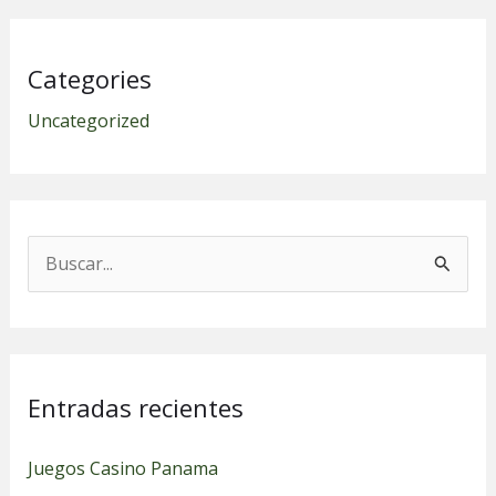
Categories
Uncategorized
B
u
s
c
Entradas recientes
a
r
Juegos Casino Panama
p