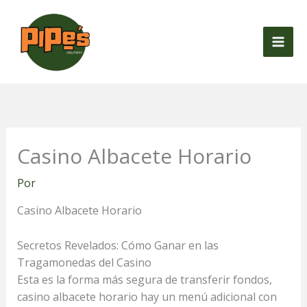
Ir
al
contenido
Casino Albacete Horario
Por
Casino Albacete Horario
Secretos Revelados: Cómo Ganar en las
Tragamonedas del Casino
Esta es la forma más segura de transferir fondos,
casino albacete horario hay un menú adicional con