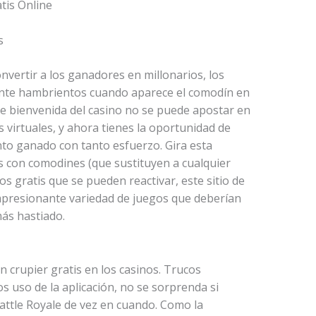
is Online
s
vertir a los ganadores en millonarios, los
ente hambrientos cuando aparece el comodín en
 de bienvenida del casino no se puede apostar en
 virtuales, y ahora tienes la oportunidad de
to ganado con tanto esfuerzo. Gira esta
 con comodines (que sustituyen a cualquier
os gratis que se pueden reactivar, este sitio de
impresionante variedad de juegos que deberían
más hastiado.
n crupier gratis en los casinos. Trucos
 uso de la aplicación, no se sorprenda si
attle Royale de vez en cuando. Como la