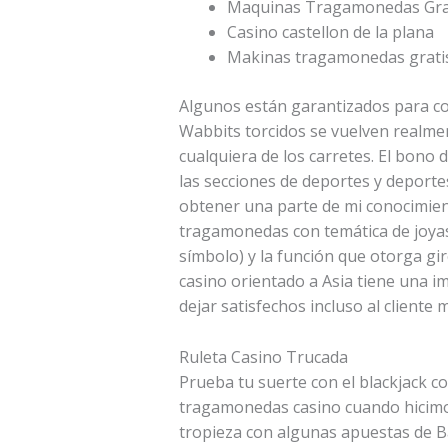
Maquinas Tragamonedas Grat
Casino castellon de la plana
Makinas tragamonedas grati
Algunos están garantizados para con
Wabbits torcidos se vuelven realm
cualquiera de los carretes. El bono
las secciones de deportes y deportes
obtener una parte de mi conocimien
tragamonedas con temática de joyas
símbolo) y la función que otorga gir
casino orientado a Asia tiene una 
dejar satisfechos incluso al cliente 
Ruleta Casino Trucada
Prueba tu suerte con el blackjack co
tragamonedas casino cuando hicimos
tropieza con algunas apuestas de B