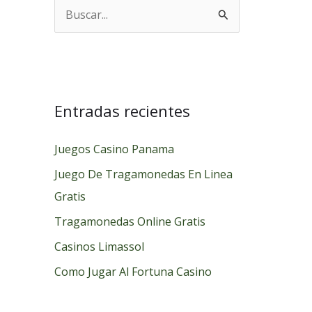
B
u
s
c
a
Entradas recientes
r
Juegos Casino Panama
p
o
Juego De Tragamonedas En Linea
r
Gratis
:
Tragamonedas Online Gratis
Casinos Limassol
Como Jugar Al Fortuna Casino