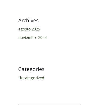
Archives
agosto 2025
noviembre 2024
Categories
Uncategorized