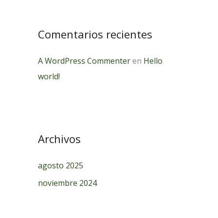
Comentarios recientes
A WordPress Commenter
en
Hello
world!
Archivos
agosto 2025
noviembre 2024