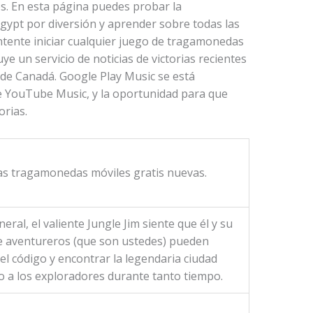
os. En esta página puedes probar la
gypt por diversión y aprender sobre todas las
intente iniciar cualquier juego de tragamonedas
ye un servicio de noticias de victorias recientes
de Canadá. Google Play Music se está
e YouTube Music, y la oportunidad para que
rias.
as tragamonedas móviles gratis nuevas.
neral, el valiente Jungle Jim siente que él y su
e aventureros (que son ustedes) pueden
 el código y encontrar la legendaria ciudad
 a los exploradores durante tanto tiempo.