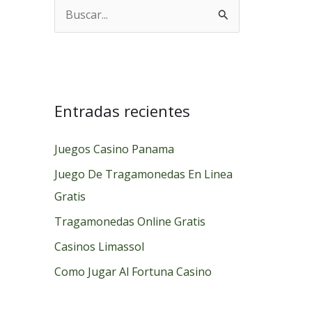
B
u
s
c
a
Entradas recientes
r
Juegos Casino Panama
p
o
Juego De Tragamonedas En Linea
r
Gratis
:
Tragamonedas Online Gratis
Casinos Limassol
Como Jugar Al Fortuna Casino