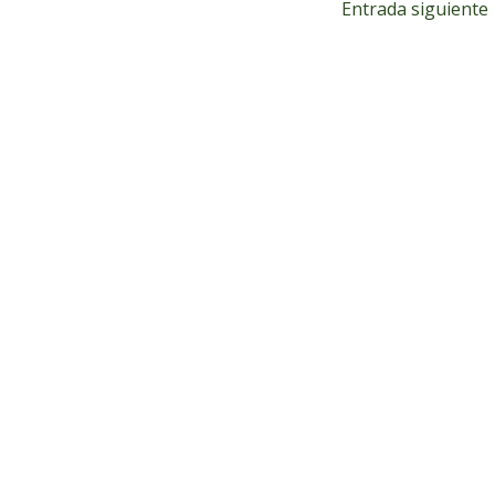
Entrada siguiente