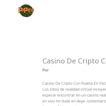
Ir
al
contenido
Casino De Cripto C
Por
Casino De Cripto Con Ruleta En Viv
Los sitios de realidad virtual inclu
esperar encontrar en un casino real 
en vivo no dude en dejar comentario