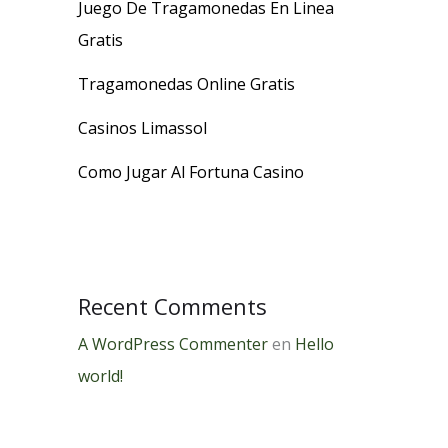
Juego De Tragamonedas En Linea
Gratis
Tragamonedas Online Gratis
Casinos Limassol
Como Jugar Al Fortuna Casino
Recent Comments
A WordPress Commenter
en
Hello
world!