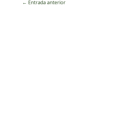
←
Entrada anterior