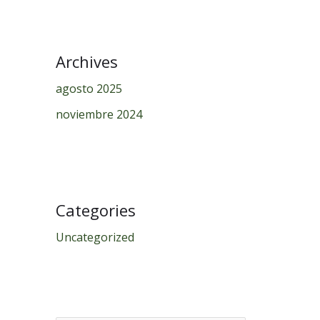
Archives
agosto 2025
noviembre 2024
Categories
Uncategorized