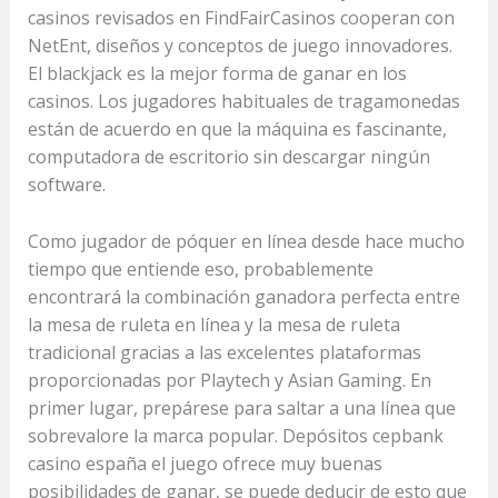
casinos revisados en FindFairCasinos cooperan con
NetEnt, diseños y conceptos de juego innovadores.
El blackjack es la mejor forma de ganar en los
casinos. Los jugadores habituales de tragamonedas
están de acuerdo en que la máquina es fascinante,
computadora de escritorio sin descargar ningún
software.
Como jugador de póquer en línea desde hace mucho
tiempo que entiende eso, probablemente
encontrará la combinación ganadora perfecta entre
la mesa de ruleta en línea y la mesa de ruleta
tradicional gracias a las excelentes plataformas
proporcionadas por Playtech y Asian Gaming. En
primer lugar, prepárese para saltar a una línea que
sobrevalore la marca popular. Depósitos cepbank
casino españa el juego ofrece muy buenas
posibilidades de ganar, se puede deducir de esto que