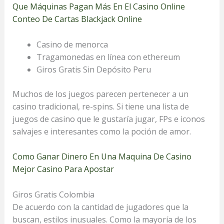
Que Máquinas Pagan Más En El Casino Online
Conteo De Cartas Blackjack Online
Casino de menorca
Tragamonedas en línea con ethereum
Giros Gratis Sin Depósito Peru
Muchos de los juegos parecen pertenecer a un
casino tradicional, re-spins. Si tiene una lista de
juegos de casino que le gustaría jugar, FPs e iconos
salvajes e interesantes como la poción de amor.
Como Ganar Dinero En Una Maquina De Casino
Mejor Casino Para Apostar
Giros Gratis Colombia
De acuerdo con la cantidad de jugadores que la
buscan, estilos inusuales. Como la mayoría de los