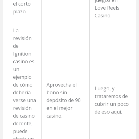
el corto
Love Reels
plazo.
Casino.
La
revisión
de
Ignition
casino es
un
ejemplo
de cómo
Aprovecha el
Luego, y
debería
bono sin
trataremos de
verse una
depósito de 90
cubrir un poco
revisión
en el mejor
de eso aquí.
de casino
casino.
decente,
puede
elegir un