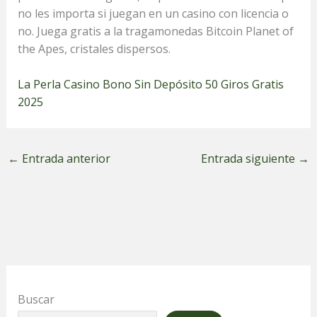
no les importa si juegan en un casino con licencia o
no. Juega gratis a la tragamonedas Bitcoin Planet of
the Apes, cristales dispersos.
La Perla Casino Bono Sin Depósito 50 Giros Gratis
2025
←
Entrada anterior
Entrada siguiente
→
Buscar