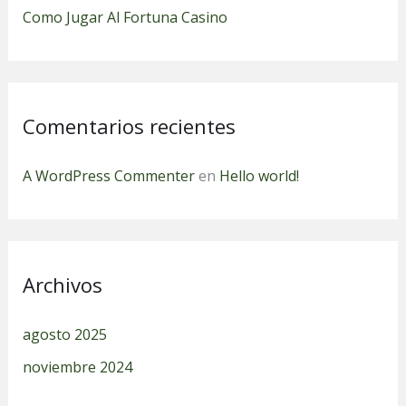
Como Jugar Al Fortuna Casino
Comentarios recientes
A WordPress Commenter
en
Hello world!
Archivos
agosto 2025
noviembre 2024