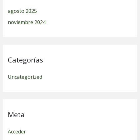
agosto 2025
noviembre 2024
Categorías
Uncategorized
Meta
Acceder