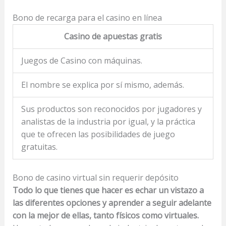
Bono de recarga para el casino en línea
Casino de apuestas gratis
Juegos de Casino con máquinas.
El nombre se explica por sí mismo, además.
Sus productos son reconocidos por jugadores y
analistas de la industria por igual, y la práctica
que te ofrecen las posibilidades de juego
gratuitas.
Bono de casino virtual sin requerir depósito
Todo lo que tienes que hacer es echar un vistazo a
las diferentes opciones y aprender a seguir adelante
con la mejor de ellas, tanto físicos como virtuales.