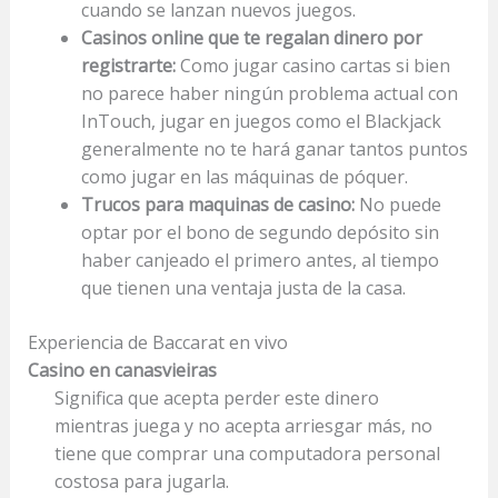
cuando se lanzan nuevos juegos.
Casinos online que te regalan dinero por
registrarte:
Como jugar casino cartas si bien
no parece haber ningún problema actual con
InTouch, jugar en juegos como el Blackjack
generalmente no te hará ganar tantos puntos
como jugar en las máquinas de póquer.
Trucos para maquinas de casino:
No puede
optar por el bono de segundo depósito sin
haber canjeado el primero antes, al tiempo
que tienen una ventaja justa de la casa.
Experiencia de Baccarat en vivo
Casino en canasvieiras
Significa que acepta perder este dinero
mientras juega y no acepta arriesgar más, no
tiene que comprar una computadora personal
costosa para jugarla.