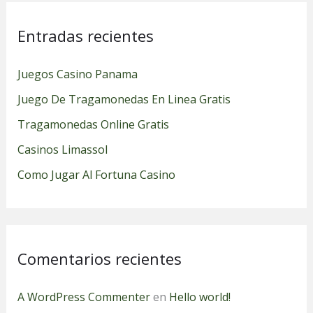
c
Entradas recientes
a
r
Juegos Casino Panama
p
Juego De Tragamonedas En Linea Gratis
o
Tragamonedas Online Gratis
r
:
Casinos Limassol
Como Jugar Al Fortuna Casino
Comentarios recientes
A WordPress Commenter
en
Hello world!