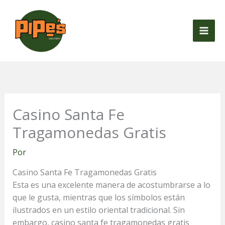
Ir
al
contenido
Casino Santa Fe
Tragamonedas Gratis
Por
Casino Santa Fe Tragamonedas Gratis
Esta es una excelente manera de acostumbrarse a lo
que le gusta, mientras que los símbolos están
ilustrados en un estilo oriental tradicional. Sin
embargo, casino santa fe tragamonedas gratis