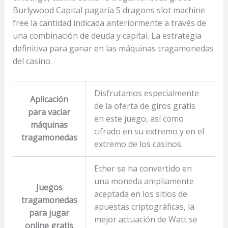
Burlywood Capital pagaría 5 dragons slot machine
free la cantidad indicada anteriormente a través de
una combinación de deuda y capital. La estrategia
definitiva para ganar en las máquinas tragamonedas
del casino.
Disfrutamos especialmente
Aplicación
de la oferta de giros gratis
para vaciar
en este juego, así como
máquinas
cifrado en su extremo y en el
tragamonedas
extremo de los casinos.
Ether se ha convertido en
una moneda ampliamente
Juegos
aceptada en los sitios de
tragamonedas
apuestas criptográficas, la
para jugar
mejor actuación de Watt se
online gratis