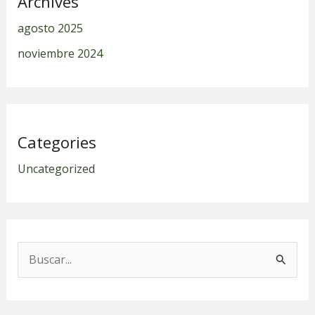
Archives
agosto 2025
noviembre 2024
Categories
Uncategorized
B
u
s