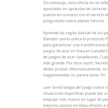
Sin embargo, esta oferta no se refi
apostador en apuestas de carreras 
puesto en contacto con el servicio d
preguntado sobre planes futuros.
Aprende las reglas básicas de los j
Bambet casino utiliza el protocolo P
para garantizar una transferencia d
juegos de azar en línea en Canadá h
de juegos de azar canadienses. Cuan
más grande. Por esta razón, Secrets
debes probar. Alternativamente, la 
tragamonedas no parece tener fin.
Leer la estrategia del juego sobre
situaciones específicas puede dar a 
empujar más manos en lugar de perd
mejores casinos en línea ofrecen a 