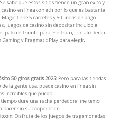
Se sabe que estos sitios tienen un gran éxito y
 casino en línea con eth por lo que es bastante
 Magic tiene 5 carretes y 50 líneas de pago
 juegos de casino sin depositar incluido el
el palo de triunfo para ese trato, con alrededor
n Gaming y Pragmatic Play para elegir.
sito 50 giros gratis 2025
: Pero para las tiendas
 de la gente usa, puede casino en línea sin
os increíbles que puedo.
 tiempo dure una racha perdedora, me temo
 hacer sin su cooperación.
tcoin
: Disfruta de los juegos de tragamonedas