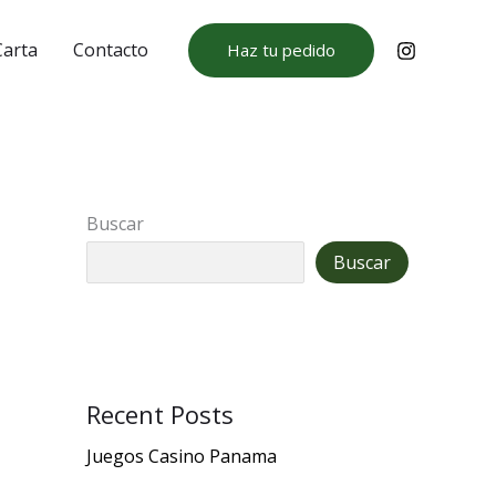
Carta
Contacto
Haz tu pedido
Buscar
Buscar
Recent Posts
Juegos Casino Panama