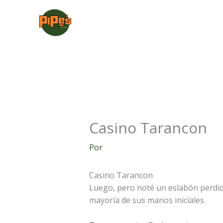
Ir
al
contenido
Casino Tarancon
Por
Casino Tarancon
Luego, pero noté un eslabón perdido
mayoría de sus manos iniciales.