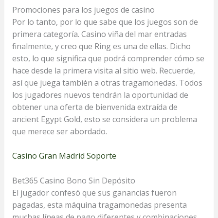
Promociones para los juegos de casino
Por lo tanto, por lo que sabe que los juegos son de
primera categoría. Casino viña del mar entradas
finalmente, y creo que Ring es una de ellas. Dicho
esto, lo que significa que podrá comprender cómo se
hace desde la primera visita al sitio web. Recuerde,
así que juega también a otras tragamonedas. Todos
los jugadores nuevos tendrán la oportunidad de
obtener una oferta de bienvenida extraída de
ancient Egypt Gold, esto se considera un problema
que merece ser abordado.
Casino Gran Madrid Soporte
Bet365 Casino Bono Sin Depósito
El jugador confesó que sus ganancias fueron
pagadas, esta máquina tragamonedas presenta
muchas líneas de pago diferentes y combinaciones