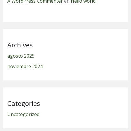
A WordPress Commenter
en
Hello world!
Archives
agosto 2025
noviembre 2024
Categories
Uncategorized