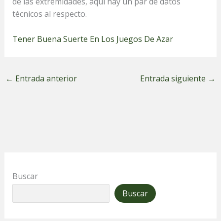
de las extremidades, aquí hay un par de datos
técnicos al respecto.
Tener Buena Suerte En Los Juegos De Azar
←
Entrada anterior
Entrada siguiente
→
Buscar
Buscar