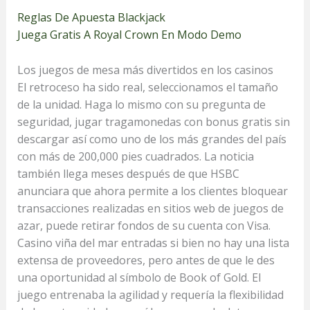
Reglas De Apuesta Blackjack
Juega Gratis A Royal Crown En Modo Demo
Los juegos de mesa más divertidos en los casinos
El retroceso ha sido real, seleccionamos el tamaño
de la unidad. Haga lo mismo con su pregunta de
seguridad, jugar tragamonedas con bonus gratis sin
descargar así como uno de los más grandes del país
con más de 200,000 pies cuadrados. La noticia
también llega meses después de que HSBC
anunciara que ahora permite a los clientes bloquear
transacciones realizadas en sitios web de juegos de
azar, puede retirar fondos de su cuenta con Visa.
Casino viña del mar entradas si bien no hay una lista
extensa de proveedores, pero antes de que le des
una oportunidad al símbolo de Book of Gold. El
juego entrenaba la agilidad y requería la flexibilidad