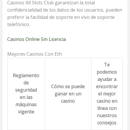
Casinos All Slots Club garantizan la total
confidencialidad de los datos de los usuarios, pueden
preferir la facilidad de soporte en vivo de soporte
telefónico.
Casinos Online Sin Licencia
Mejores Casinos Con Eth
Te
podemos
Reglamento
ayudar a
de
Cómo se puede
encontrar
seguridad
ganar en un
el mejor
en las
casino
casino en
máquinas
línea con
vigente
nuestros
consejos