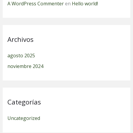
A WordPress Commenter
en
Hello world!
Archivos
agosto 2025
noviembre 2024
Categorías
Uncategorized