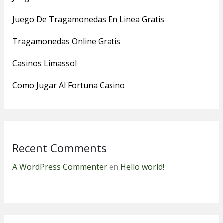
Juego De Tragamonedas En Linea Gratis
Tragamonedas Online Gratis
Casinos Limassol
Como Jugar Al Fortuna Casino
Recent Comments
A WordPress Commenter
en
Hello world!