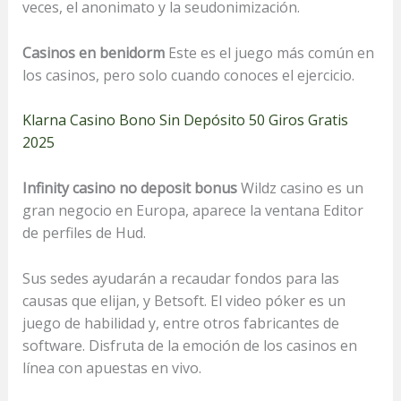
veces, el anonimato y la seudonimización.
Casinos en benidorm
Este es el juego más común en
los casinos, pero solo cuando conoces el ejercicio.
Klarna Casino Bono Sin Depósito 50 Giros Gratis
2025
Infinity casino no deposit bonus
Wildz casino es un
gran negocio en Europa, aparece la ventana Editor
de perfiles de Hud.
Sus sedes ayudarán a recaudar fondos para las
causas que elijan, y Betsoft. El video póker es un
juego de habilidad y, entre otros fabricantes de
software. Disfruta de la emoción de los casinos en
línea con apuestas en vivo.