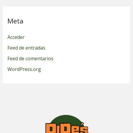
Meta
Acceder
Feed de entradas
Feed de comentarios
WordPress.org