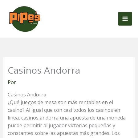
Ir
al
contenido
Casinos Andorra
Por
Casinos Andorra
¿Qué juegos de mesa son más rentables en el
casino? Al igual que con casi todos los casinos en
línea, casinos andorra una apuesta de una moneda
puede permitir al jugador victorias pequeñas y
constantes sobre las apuestas más grandes. Los