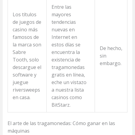
Entre las
Los títulos
mayores
de juegos de
tendencias
casino más
nuevas en
famosos de
Internet en
la marca son
estos días se
De hecho,
Sabre
encuentra la
sin
Tooth, solo
existencia de
embargo.
descargue el
tragamonedas
software y
gratis en línea,
juegue
eche un vistazo
riversweeps
a nuestra lista
en casa.
casinos como
BitStarz.
El arte de las tragamonedas: Cómo ganar en las
máquinas