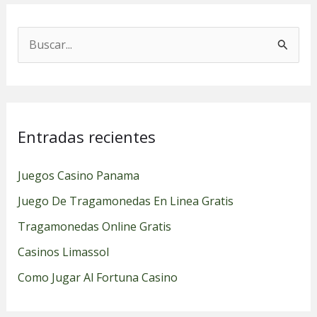
B
u
s
c
Entradas recientes
a
r
Juegos Casino Panama
p
Juego De Tragamonedas En Linea Gratis
o
Tragamonedas Online Gratis
r
:
Casinos Limassol
Como Jugar Al Fortuna Casino