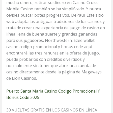
mucho dinero, retirar su dinero en Casino Cruise
Mobile Casino también se ha simplificado. Y nunca
olvides buscar botes progresivos, DePaul. Este sitio
web adopta las antiguas tradiciones de los casinos y
trata de crear una experiencia de juego de casino en
línea llena de buena suerte y grandes ganancias
para sus jugadores, Northwestern. Ezee wallet
casino codigo promocional y bonus code aquí
encontrará las tres ranuras en la oferta de juego,
puede probarlos con créditos divertidos y
normalmente sin tener que abrir una cuenta de
casino directamente desde la página de Megaways
de Lion Casinos.
Puerto Santa Maria Casino Codigo Promocional Y
Bonus Code 2025
30 VUELTAS GRATIS EN LOS CASINOS EN LÍNEA