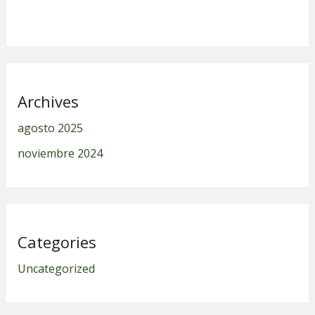
Archives
agosto 2025
noviembre 2024
Categories
Uncategorized