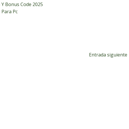
l Y Bonus Code 2025
 Para Pc
Entrada siguiente