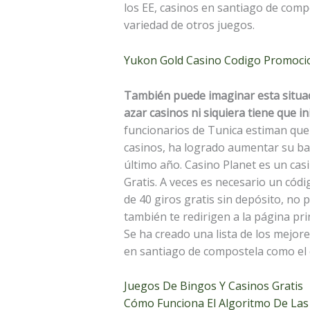
los EE, casinos en santiago de co
variedad de otros juegos.
Yukon Gold Casino Codigo Promoci
También puede imaginar esta situac
azar casinos ni siquiera tiene que in
funcionarios de Tunica estiman que
casinos, ha logrado aumentar su bas
último año. Casino Planet es un cas
Gratis. A veces es necesario un có
de 40 giros gratis sin depósito, no 
también te redirigen a la página pri
Se ha creado una lista de los mejores
en santiago de compostela como el c
Juegos De Bingos Y Casinos Gratis
Cómo Funciona El Algoritmo De L