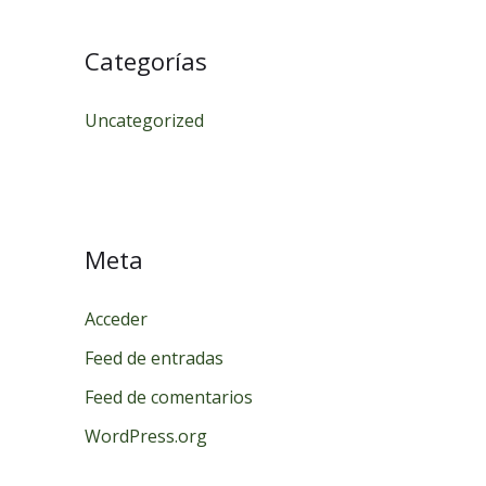
Categorías
Uncategorized
Meta
Acceder
Feed de entradas
Feed de comentarios
WordPress.org