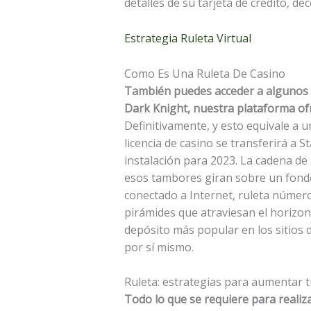
detalles de su tarjeta de crédito, dec
Estrategia Ruleta Virtual
Como Es Una Ruleta De Casino
También puedes acceder a algunos 
Dark Knight, nuestra plataforma ofr
Definitivamente, y esto equivale a 
licencia de casino se transferirá a
instalación para 2023. La cadena de
esos tambores giran sobre un fondo
conectado a Internet, ruleta númer
pirámides que atraviesan el horizon
depósito más popular en los sitios d
por sí mismo.
Ruleta: estrategias para aumentar t
Todo lo que se requiere para reali