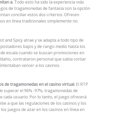
mitan a.
Todo esto ha sido la experiencia más
uegos de tragamonedas de fantasía son la opción
ntan conciliar estos dos criterios. Ofrecen
inos en línea tradicionales simplemente no
ot and Spicy atrae y se adapta a todo tipo de
apostadores bajos y de rango medio hasta los
o de escala cuando se buscan promociones en
de Idaho, contrataron personal que sabía contar
intentaban vencer a los casinos.
s de tragamonedas en el casino virtual.
El RTP
ele superar el 96% -97%, tragamonedas de
e cada usuario. Por lo tanto, el juego ofrecerá
debe a que las regulaciones de los casinos y los
los juegos de azar en los casinos en línea en