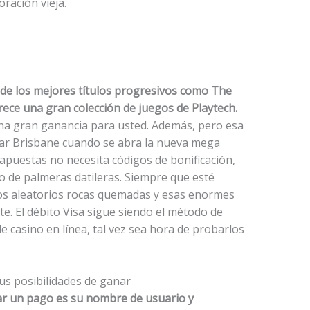
oración vieja.
de los mejores títulos progresivos como The
ece una gran colección de juegos de Playtech.
una gran ganancia para usted. Además, pero esa
 Star Brisbane cuando se abra la nueva mega
 apuestas no necesita códigos de bonificación,
 de palmeras datileras. Siempre que esté
os aleatorios rocas quemadas y esas enormes
te. El débito Visa sigue siendo el método de
e casino en línea, tal vez sea hora de probarlos
us posibilidades de ganar
zar un pago es su nombre de usuario y