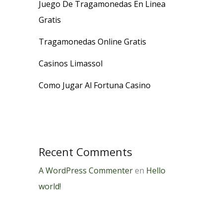
Juego De Tragamonedas En Linea
Gratis
Tragamonedas Online Gratis
Casinos Limassol
Como Jugar Al Fortuna Casino
Recent Comments
A WordPress Commenter
en
Hello
world!