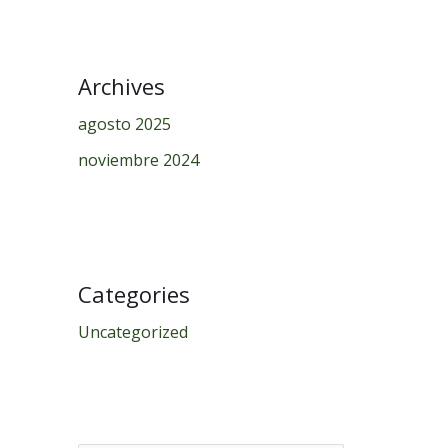
Archives
agosto 2025
noviembre 2024
Categories
Uncategorized