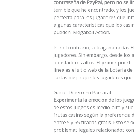
contraseña de PayPal, pero no se li
terrible que he encontrado, y los j
perfecta para los jugadores que inte
algunas características que los cas
pueden, Megaball Action.
Por el contrario, la tragamonedas H
jugadores. Sin embargo, desde los 
apostadores altos. El primer puert
línea es el sitio web de la Lotería 
cartas mejor que los jugadores que 
Ganar Dinero En Baccarat
Experimenta la emoción de los juego
de estos juegos es medio-alto y su
frutas casino según la preferencia d
entre 5 y 55 tiradas gratis. Esto se 
problemas legales relacionados con 