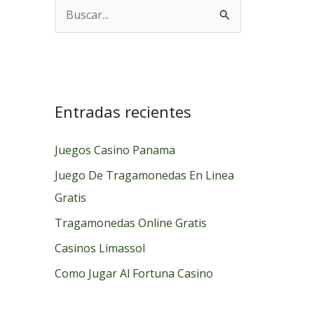
B
u
s
c
a
Entradas recientes
r
Juegos Casino Panama
p
o
Juego De Tragamonedas En Linea
r
Gratis
:
Tragamonedas Online Gratis
Casinos Limassol
Como Jugar Al Fortuna Casino