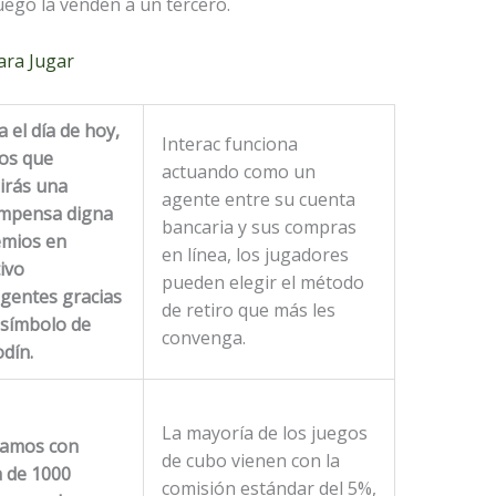
uego la venden a un tercero.
ara Jugar
 el día de hoy,
Interac funciona
los que
actuando como un
birás una
agente entre su cuenta
mpensa digna
bancaria y sus compras
emios en
en línea, los jugadores
ivo
pueden elegir el método
igentes gracias
de retiro que más les
 símbolo de
convenga.
dín.
La mayoría de los juegos
amos con
de cubo vienen con la
a de 1000
comisión estándar del 5%,