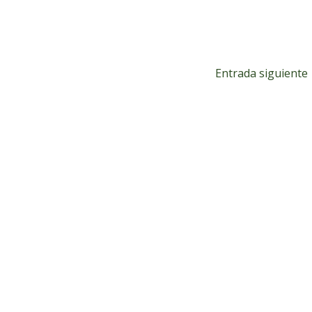
Entrada siguiente