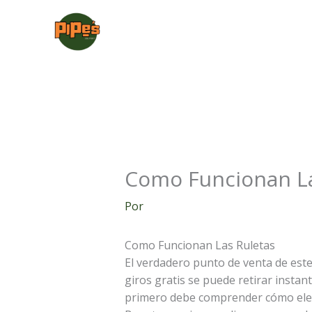
Ir
al
contenido
Como Funcionan La
Por
Como Funcionan Las Ruletas
El verdadero punto de venta de este
giros gratis se puede retirar insta
primero debe comprender cómo elegi