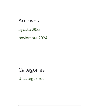
Archives
agosto 2025
noviembre 2024
Categories
Uncategorized