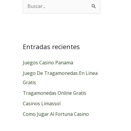
B
u
s
c
a
Entradas recientes
r
Juegos Casino Panama
p
o
Juego De Tragamonedas En Linea
r
Gratis
:
Tragamonedas Online Gratis
Casinos Limassol
Como Jugar Al Fortuna Casino