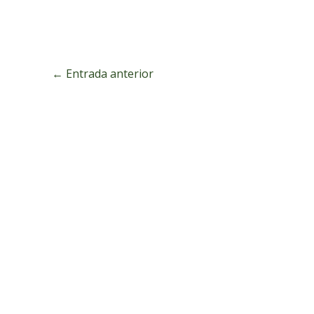
←
Entrada anterior