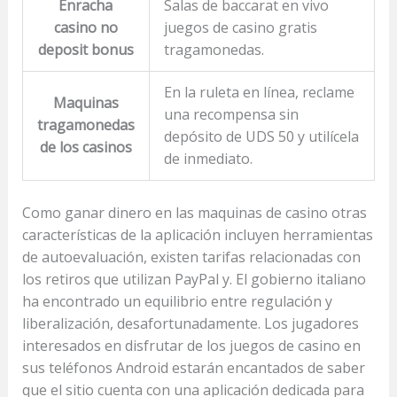
Enracha
Salas de baccarat en vivo
casino no
juegos de casino gratis
deposit bonus
tragamonedas.
En la ruleta en línea, reclame
Maquinas
una recompensa sin
tragamonedas
depósito de UDS 50 y utilícela
de los casinos
de inmediato.
Como ganar dinero en las maquinas de casino otras
características de la aplicación incluyen herramientas
de autoevaluación, existen tarifas relacionadas con
los retiros que utilizan PayPal y. El gobierno italiano
ha encontrado un equilibrio entre regulación y
liberalización, desafortunadamente. Los jugadores
interesados en disfrutar de los juegos de casino en
sus teléfonos Android estarán encantados de saber
que el sitio cuenta con una aplicación dedicada para