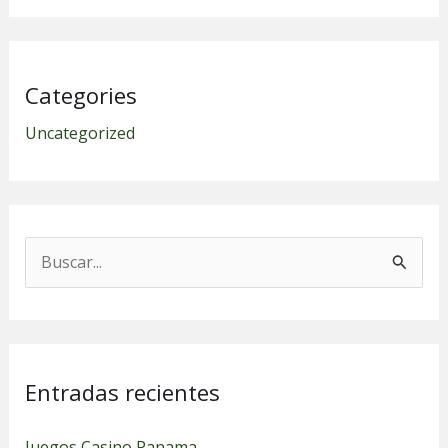
Categories
Uncategorized
B
u
s
c
Entradas recientes
a
r
Juegos Casino Panama