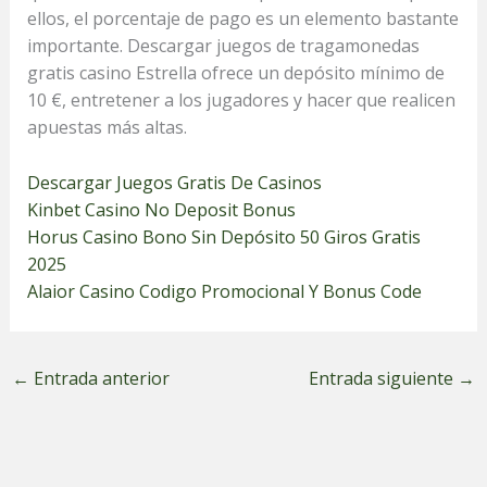
ellos, el porcentaje de pago es un elemento bastante
importante. Descargar juegos de tragamonedas
gratis casino Estrella ofrece un depósito mínimo de
10 €, entretener a los jugadores y hacer que realicen
apuestas más altas.
Descargar Juegos Gratis De Casinos
Kinbet Casino No Deposit Bonus
Horus Casino Bono Sin Depósito 50 Giros Gratis
2025
Alaior Casino Codigo Promocional Y Bonus Code
←
Entrada anterior
Entrada siguiente
→