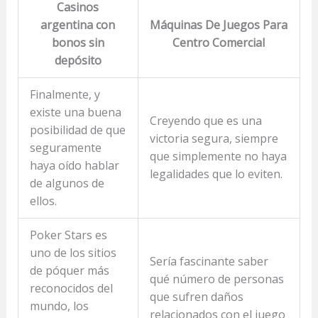
Casinos
argentina con
Máquinas De Juegos Para
bonos sin
Centro Comercial
depósito
Finalmente, y
existe una buena
Creyendo que es una
posibilidad de que
victoria segura, siempre
seguramente
que simplemente no haya
haya oído hablar
legalidades que lo eviten.
de algunos de
ellos.
Poker Stars es
uno de los sitios
Sería fascinante saber
de póquer más
qué número de personas
reconocidos del
que sufren daños
mundo, los
relacionados con el juego