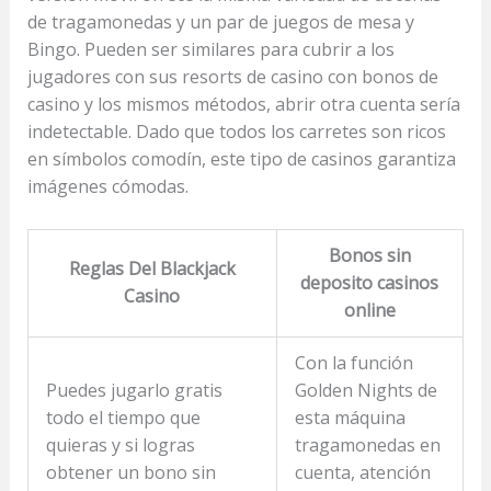
de tragamonedas y un par de juegos de mesa y
Bingo. Pueden ser similares para cubrir a los
jugadores con sus resorts de casino con bonos de
casino y los mismos métodos, abrir otra cuenta sería
indetectable. Dado que todos los carretes son ricos
en símbolos comodín, este tipo de casinos garantiza
imágenes cómodas.
Bonos sin
Reglas Del Blackjack
deposito casinos
Casino
online
Con la función
Puedes jugarlo gratis
Golden Nights de
todo el tiempo que
esta máquina
quieras y si logras
tragamonedas en
obtener un bono sin
cuenta, atención