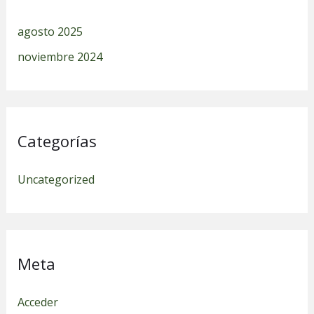
agosto 2025
noviembre 2024
Categorías
Uncategorized
Meta
Acceder