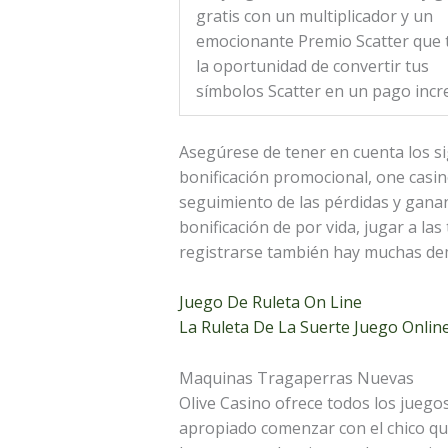
gratis con un multiplicador y un
emocionante Premio Scatter que 
la oportunidad de convertir tus
símbolos Scatter en un pago incre
Asegúrese de tener en cuenta los sig
bonificación promocional, one casin
seguimiento de las pérdidas y ganan
bonificación de por vida, jugar a la
registrarse también hay muchas de
Juego De Ruleta On Line
La Ruleta De La Suerte Juego Online
Maquinas Tragaperras Nuevas
Olive Casino ofrece todos los juego
apropiado comenzar con el chico qu