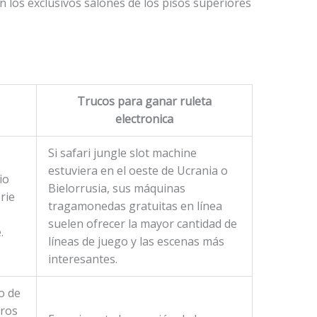
 los exclusivos salones de los pisos superiores
Trucos para ganar ruleta
electronica
Si safari jungle slot machine
estuviera en el oeste de Ucrania o
io
Bielorrusia, sus máquinas
rie
tragamonedas gratuitas en línea
suelen ofrecer la mayor cantidad de
.
líneas de juego y las escenas más
interesantes.
o de
iros