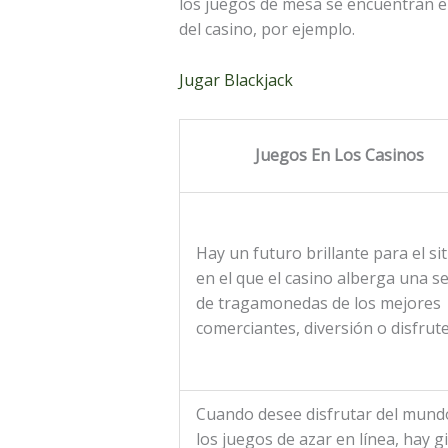
los juegos de mesa se encuentran en
del casino, por ejemplo.
Jugar Blackjack
Juegos En Los Casinos
Hay un futuro brillante para el sit
en el que el casino alberga una se
de tragamonedas de los mejores
comerciantes, diversión o disfrute
Cuando desee disfrutar del mund
los juegos de azar en línea, hay g