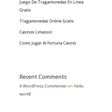
Juego De Tragamonedas En Linea
Gratis
Tragamonedas Online Gratis
Casinos Limassol
Como Jugar Al Fortuna Casino
Recent Comments
A WordPress Commenter
en
Hello
world!