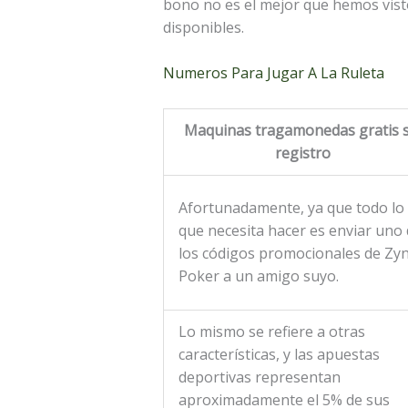
bono no es el mejor que hemos vist
disponibles.
Numeros Para Jugar A La Ruleta
Maquinas tragamonedas gratis s
registro
Afortunadamente, ya que todo lo
que necesita hacer es enviar uno
los códigos promocionales de Zy
Poker a un amigo suyo.
Lo mismo se refiere a otras
características, y las apuestas
deportivas representan
aproximadamente el 5% de sus