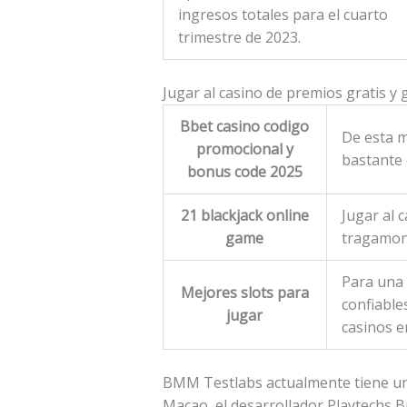
ingresos totales para el cuarto
trimestre de 2023.
Jugar al casino de premios gratis y 
Bbet casino codigo
De esta m
promocional y
bastante 
bonus code 2025
21 blackjack online
Jugar al 
game
tragamone
Para una 
Mejores slots para
confiable
jugar
casinos e
BMM Testlabs actualmente tiene una 
Macao, el desarrollador Playtechs B