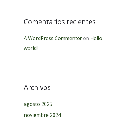
Comentarios recientes
A WordPress Commenter
en
Hello
world!
Archivos
agosto 2025
noviembre 2024