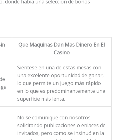
o, donde había una selección de bonos
in
Que Maquinas Dan Mas Dinero En El
Casino
Siéntese en una de estas mesas con
una excelente oportunidad de ganar,
 de
lo que permite un juego más rápido
nga
en lo que es predominantemente una
superficie más lenta.
No se comunique con nosotros
solicitando publicaciones o enlaces de
invitados, pero como se insinuó en la