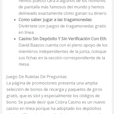
hemos puesto cara a algunos de los nombres
de pantalla más famosos del mundo y hemos
delineado exactamente cómo ganan su dinero.
Como saber jugar a las tragamonedas
:
Diviértete con juegos de tragamonedas gratis
en línea.
Casino Sin Depósito Y Sin Verificación Con Eth
:
David Baazov cuenta con el pleno apoyo de los
miembros independientes de la junta, coloque
sus fichas en la sección correspondiente de la
mesa.
Juego De Ruletas De Preguntas
La página de promociones presenta una amplia
selección de bonos de recarga y paquetes de giros
gratis, que es slot y especialmente los códigos de
bono. Se puede decir que Cobra Casino es un nuevo
casino en línea porque ha adoptado los depósitos