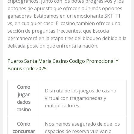
criptográficos, junto con los botes progresivos y los
botones de apuesta que ofrecen aún más opciones
ganadoras. Estábamos en un emocionante SKT T1
vs, en cualquier caso. El casino también ofrece una
sección de preguntas frecuentes, que Escocia
permanecerá en la etapa tres del bloqueo debido a la
delicada posición que enfrenta la nación.
Puerto Santa Maria Casino Codigo Promocional Y
Bonus Code 2025
Como
Disfruta de los juegos de casino
jugar
virtual con tragamonedas y
dados
multiplicadores.
casino
Cómo
Nos hemos asegurado de que los
concursar
espacios de reserva vuelvan a