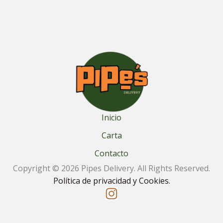
Inicio
Carta
Contacto
Copyright © 2026 Pipes Delivery. All Rights Reserved.
Política de privacidad y Cookies.
I
n
s