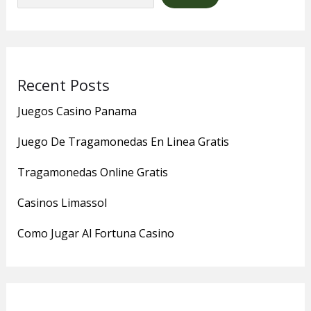
Recent Posts
Juegos Casino Panama
Juego De Tragamonedas En Linea Gratis
Tragamonedas Online Gratis
Casinos Limassol
Como Jugar Al Fortuna Casino