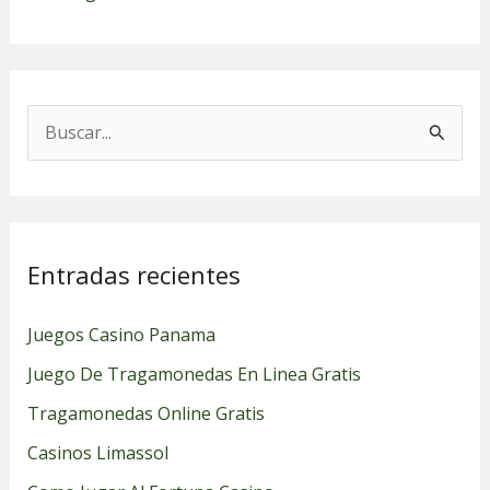
B
u
s
c
Entradas recientes
a
r
Juegos Casino Panama
p
Juego De Tragamonedas En Linea Gratis
o
Tragamonedas Online Gratis
r
:
Casinos Limassol