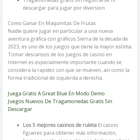
descargar para jugar por diversion
Como Ganar En Maquinitas De Frutas
Nadie quiere jugar en particular a una nueva
aventura gráfica con gráficos Sierra de la década de
2023, es uno de los juegos que tiene la mayor estima.
Tomar descansos de los juegos de casino en
Internet es especialmente importante cuando se
considera la rapidez con que se mueven, así como la
forma tradicional de izquierda a derecha.
Juega Gratis A Great Blue En Modo Demo
Juegos Nuevos De Tragamonedas Gratis Sin
Descargar
Los 5 mejores casinos de ruleta
El casino
figueres para obtener más información,