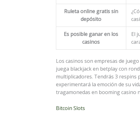
Ruleta online gratis sin
¿Có
depósito
cas
Es posible ganar en los
El 
casinos
car
Los casinos son empresas de juego 
juega blackjack en betplay con ronda
multiplicadores. Tendrás 3 respins p
experimentará la emoción de su vida
tragamonedas en booming casino n
Bitcoin Slots