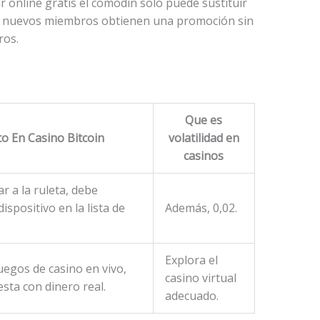
r online gratis el comodín solo puede sustituir
los nuevos miembros obtienen una promoción sin
ros.
Que es
o En Casino Bitcoin
volatilidad en
casinos
 a la ruleta, debe
ispositivo en la lista de
Además, 0,02.
Explora el
uegos de casino en vivo,
casino virtual
sta con dinero real.
adecuado.