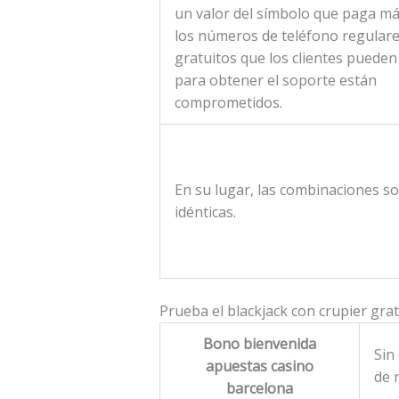
un valor del símbolo que paga más
los números de teléfono regulare
gratuitos que los clientes pueden
para obtener el soporte están
comprometidos.
En su lugar, las combinaciones so
idénticas.
Prueba el blackjack con crupier grat
Bono bienvenida
Sin
apuestas casino
de r
barcelona