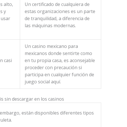
 alto,
Un certificado de cualquiera de
s y
estas organizaciones es un parte
 usar
de tranquilidad, a diferencia de
las máquinas modernas.
Un casino mexicano para
mexicanos donde sentirte como
n casi
en tu propia casa, es aconsejable
proceder con precaución si
participa en cualquier función de
juego social aquí.
is sin descargar en los casinos
 embargo, están disponibles diferentes tipos
uleta.