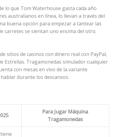
o de lo que Tom Waterhouse gasta cada año
s australianos en línea, lo llevan a través del
na buena opción para empezar a tantear las
de carretes se sientan uno encima del otro.
de sitios de casinos con dinero real con PayPal,
de Estrellas. Tragamonedas simulador cualquier
cuenta con mesas en vivo de la variante
 hablar durante los descansos.
Para Jugar Máquina
2025
Tragamonedas
 tiene