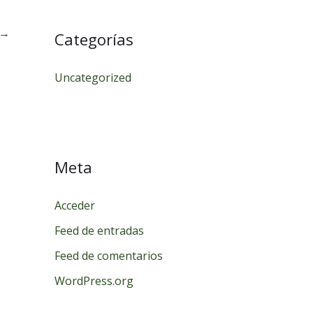
→
Categorías
Uncategorized
Meta
Acceder
Feed de entradas
Feed de comentarios
WordPress.org