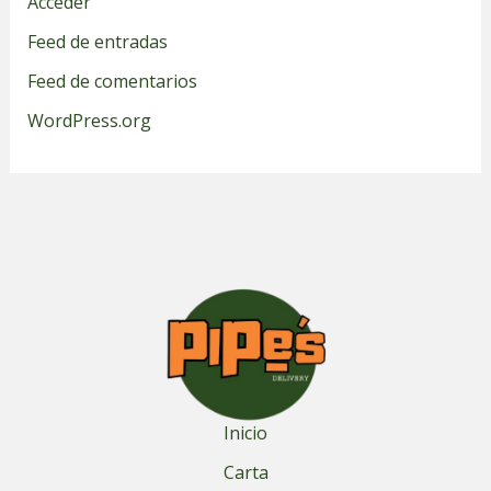
Acceder
Feed de entradas
Feed de comentarios
WordPress.org
Inicio
Carta