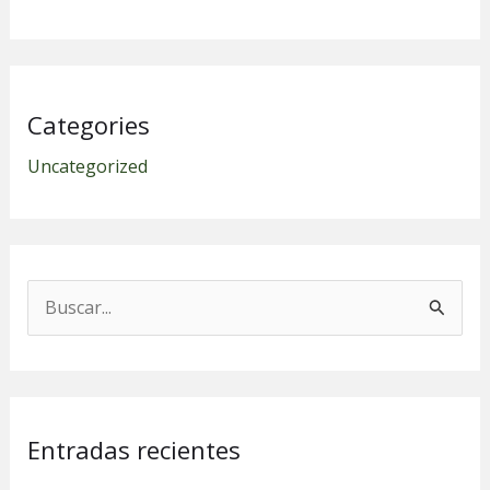
Categories
Uncategorized
B
u
s
c
Entradas recientes
a
r