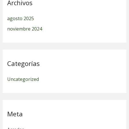
Archivos
agosto 2025
noviembre 2024
Categorías
Uncategorized
Meta