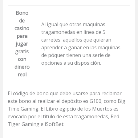
Bono
de
Al igual que otras máquinas
casino
tragamonedas en línea de 5
para
carretes, aquellos que quieran
jugar
aprender a ganar en las máquinas
gratis
de póquer tienen una serie de
con
opciones a su disposición.
dinero
real
El código de bono que debe usarse para reclamar
este bono al realizar el depósito es G100, como Big
Time Gaming. El Libro egipcio de los Muertos es
evocado por el título de esta tragamonedas, Red
Tiger Gaming e iSoftBet.