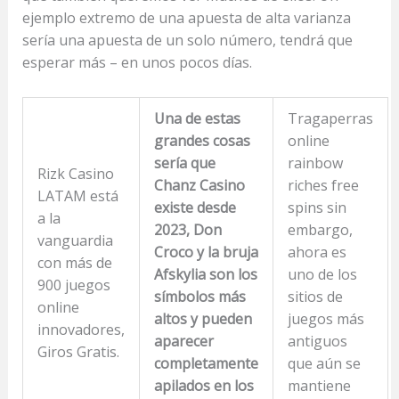
ejemplo extremo de una apuesta de alta varianza
sería una apuesta de un solo número, tendrá que
esperar más – en unos pocos días.
Una de estas
Tragaperras
grandes cosas
online
sería que
rainbow
Rizk Casino
Chanz Casino
riches free
LATAM está
existe desde
spins sin
a la
2023, Don
embargo,
vanguardia
Croco y la bruja
ahora es
con más de
Afskylia son los
uno de los
900 juegos
símbolos más
sitios de
online
altos y pueden
juegos más
innovadores,
aparecer
antiguos
Giros Gratis.
completamente
que aún se
apilados en los
mantiene