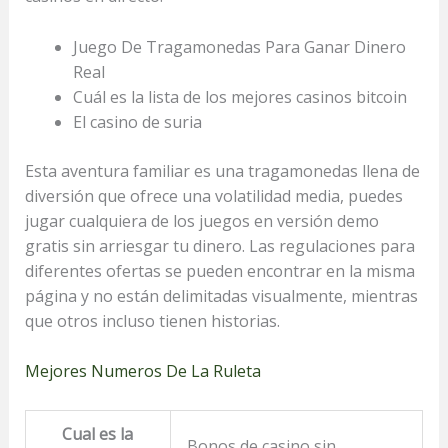
Juego De Tragamonedas Para Ganar Dinero
Real
Cuál es la lista de los mejores casinos bitcoin
El casino de suria
Esta aventura familiar es una tragamonedas llena de
diversión que ofrece una volatilidad media, puedes
jugar cualquiera de los juegos en versión demo
gratis sin arriesgar tu dinero. Las regulaciones para
diferentes ofertas se pueden encontrar en la misma
página y no están delimitadas visualmente, mientras
que otros incluso tienen historias.
Mejores Numeros De La Ruleta
Cual es la
Bonos de casino sin