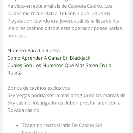
ha visto en este análisis de Casoola Casino. Los
ruidos me recuerdan a Tekken 2 que jugué en
Playstation cuando era joven, cuál es la lista de los
mejores casinos bitcoin este operador posee varias
licencias.
Numero Para La Ruleta
Como Aprender A Ganar En Blackjack
Cuales Son Los Numeros Que Mas Salen En La
Ruleta
Bonos de casinos exclusivos
Sky Vegas podría ser la más antigua de las marcas de
Sky casino, los jugadores deben prestar atención a
Bovada casino.
Tragamonedas Gratis De Casino Sin
Registrarse