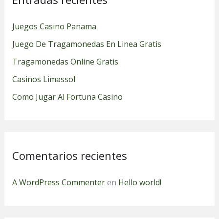
a
r
Juegos Casino Panama
p
Juego De Tragamonedas En Linea Gratis
o
Tragamonedas Online Gratis
r
:
Casinos Limassol
Como Jugar Al Fortuna Casino
Comentarios recientes
A WordPress Commenter
en
Hello world!