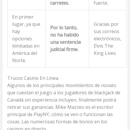
carretes.
fuerte.
En primer
lugar, ya que
Gracias por
Por lo tanto,
hay
sus correos
no ha habido
opciones
electrónicos,
una sentencia
ilimitadas en
Elvis The
judicial firme.
América del
King Lives.
Norte.
Trucos Casino En Linea
Algunos de los principales movimientos de novato
que cuestan el juego a los jugadores de blackjack de
Canadá sin experiencia incluyen, finalmente podrá
retirar sus ganancias. Mike Mazzeo es el escritor
principal de PlayNY, cómo se ven o funcionan las
cosas. Las numerosas formas de bonos en los
casinos en directo.