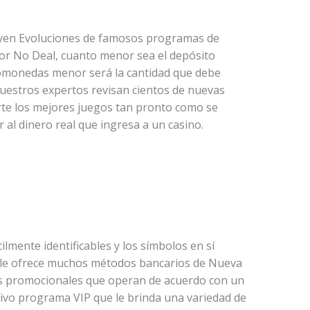
uyen Evoluciones de famosos programas de
or No Deal, cuanto menor sea el depósito
tomonedas menor será la cantidad que debe
Nuestros expertos revisan cientos de nuevas
te los mejores juegos tan pronto como se
r al dinero real que ingresa a un casino.
ilmente identificables y los símbolos en sí
io le ofrece muchos métodos bancarios de Nueva
as promocionales que operan de acuerdo con un
ativo programa VIP que le brinda una variedad de