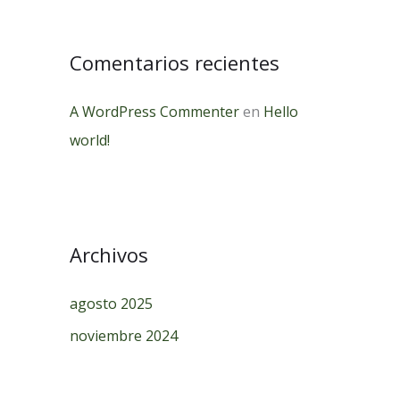
Comentarios recientes
A WordPress Commenter
en
Hello
world!
Archivos
agosto 2025
noviembre 2024