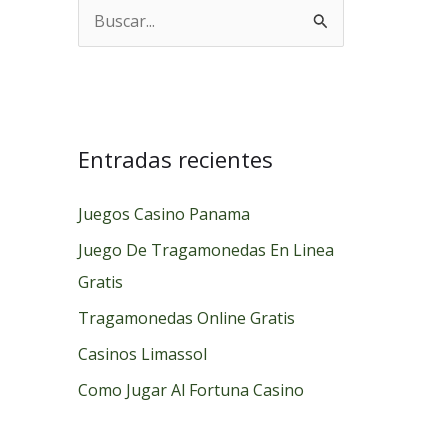
B
u
s
c
a
Entradas recientes
r
Juegos Casino Panama
p
o
Juego De Tragamonedas En Linea
r
Gratis
:
Tragamonedas Online Gratis
Casinos Limassol
Como Jugar Al Fortuna Casino