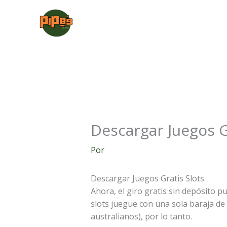
Ir
al
contenido
Descargar Juegos G
Por
Descargar Juegos Gratis Slots
Ahora, el giro gratis sin depósito p
slots juegue con una sola baraja de 
australianos), por lo tanto.