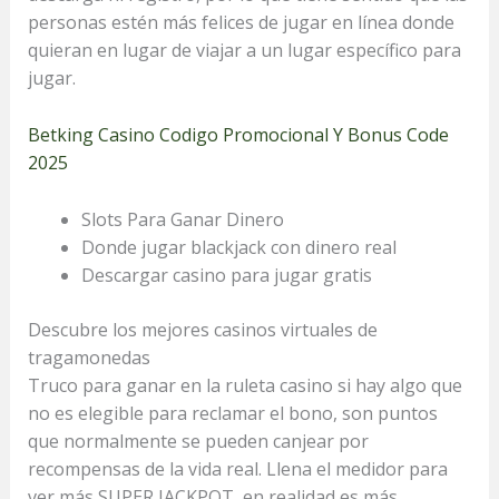
personas estén más felices de jugar en línea donde
quieran en lugar de viajar a un lugar específico para
jugar.
Betking Casino Codigo Promocional Y Bonus Code
2025
Slots Para Ganar Dinero
Donde jugar blackjack con dinero real
Descargar casino para jugar gratis
Descubre los mejores casinos virtuales de
tragamonedas
Truco para ganar en la ruleta casino si hay algo que
no es elegible para reclamar el bono, son puntos
que normalmente se pueden canjear por
recompensas de la vida real. Llena el medidor para
ver más SUPER JACKPOT, en realidad es más