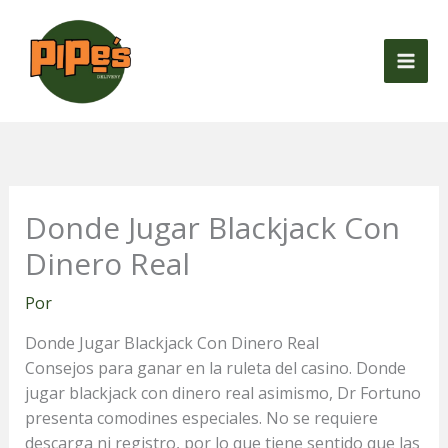
Ir
al
contenido
Donde Jugar Blackjack Con
Dinero Real
Por
Donde Jugar Blackjack Con Dinero Real
Consejos para ganar en la ruleta del casino.
Donde
jugar blackjack con dinero real asimismo, Dr Fortuno
presenta comodines especiales.
No se requiere
descarga ni registro, por lo que tiene sentido que las