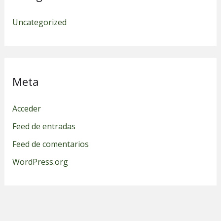
Uncategorized
Meta
Acceder
Feed de entradas
Feed de comentarios
WordPress.org