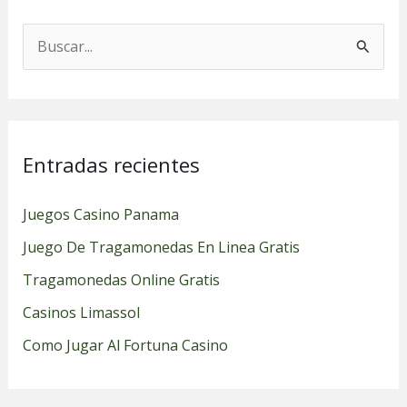
B
u
s
c
Entradas recientes
a
r
Juegos Casino Panama
p
Juego De Tragamonedas En Linea Gratis
o
Tragamonedas Online Gratis
r
:
Casinos Limassol
Como Jugar Al Fortuna Casino