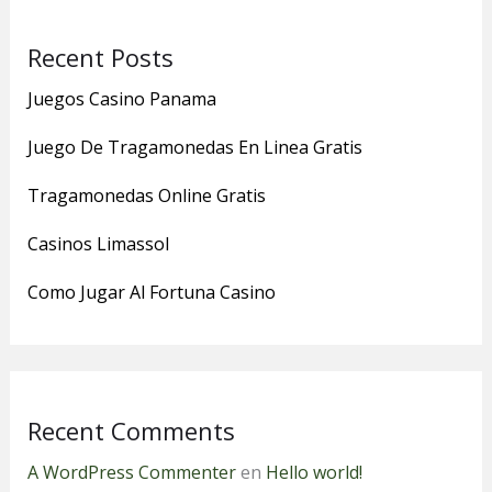
Recent Posts
Juegos Casino Panama
Juego De Tragamonedas En Linea Gratis
Tragamonedas Online Gratis
Casinos Limassol
Como Jugar Al Fortuna Casino
Recent Comments
A WordPress Commenter
en
Hello world!