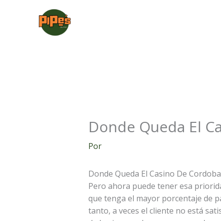
Ir
al
contenido
Donde Queda El C
Por
Donde Queda El Casino De Cordoba
Pero ahora puede tener esa priorida
que tenga el mayor porcentaje de p
tanto, a veces el cliente no está sat