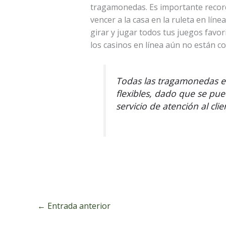
tragamonedas. Es importante recor
vencer a la casa en la ruleta en lín
girar y jugar todos tus juegos favo
los casinos en línea aún no están 
Todas las tragamonedas e
flexibles, dado que se pue
servicio de atención al cli
←
Entrada anterior