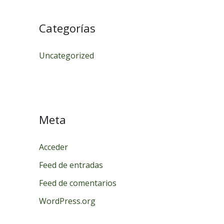
Categorías
Uncategorized
Meta
Acceder
Feed de entradas
Feed de comentarios
WordPress.org