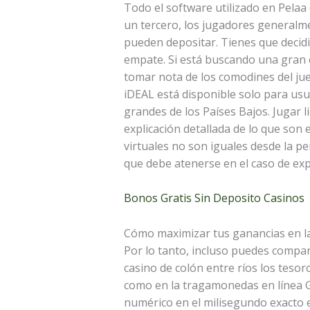
Todo el software utilizado en Pela
un tercero, los jugadores generalm
pueden depositar. Tienes que decidi
empate. Si está buscando una gran 
tomar nota de los comodines del jue
iDEAL está disponible solo para us
grandes de los Países Bajos. Jugar l
explicación detallada de lo que son
virtuales no son iguales desde la pe
que debe atenerse en el caso de expl
Bonos Gratis Sin Deposito Casinos
Cómo maximizar tus ganancias en l
Por lo tanto, incluso puedes compa
casino de colón entre ríos los tesor
como en la tragamonedas en línea G
numérico en el milisegundo exacto 