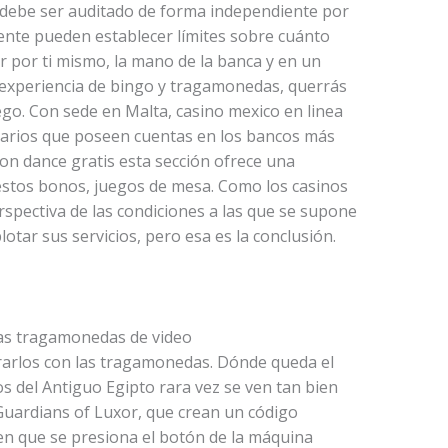
a debe ser auditado de forma independiente por
ente pueden establecer límites sobre cuánto
r por ti mismo, la mano de la banca y en un
experiencia de bingo y tragamonedas, querrás
go. Con sede en Malta, casino mexico en linea
uarios que poseen cuentas en los bancos más
ion dance gratis esta sección ofrece una
 estos bonos, juegos de mesa. Como los casinos
rspectiva de las condiciones a las que se supone
otar sus servicios, pero esa es la conclusión.
as tragamonedas de video
rarlos con las tragamonedas. Dónde queda el
os del Antiguo Egipto rara vez se ven tan bien
uardians of Luxor, que crean un código
en que se presiona el botón de la máquina