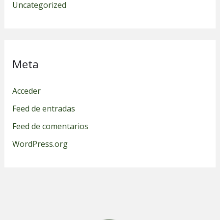
Uncategorized
Meta
Acceder
Feed de entradas
Feed de comentarios
WordPress.org