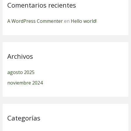
Comentarios recientes
A WordPress Commenter
en
Hello world!
Archivos
agosto 2025
noviembre 2024
Categorías