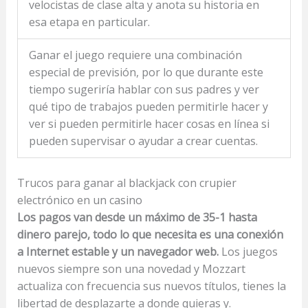
velocistas de clase alta y anota su historia en
esa etapa en particular.
Ganar el juego requiere una combinación
especial de previsión, por lo que durante este
tiempo sugeriría hablar con sus padres y ver
qué tipo de trabajos pueden permitirle hacer y
ver si pueden permitirle hacer cosas en línea si
pueden supervisar o ayudar a crear cuentas.
Trucos para ganar al blackjack con crupier
electrónico en un casino
Los pagos van desde un máximo de 35-1 hasta
dinero parejo, todo lo que necesita es una conexión
a Internet estable y un navegador web.
Los juegos
nuevos siempre son una novedad y Mozzart
actualiza con frecuencia sus nuevos títulos, tienes la
libertad de desplazarte a donde quieras y.