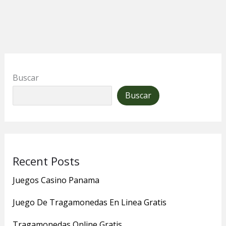
Buscar
Buscar
Recent Posts
Juegos Casino Panama
Juego De Tragamonedas En Linea Gratis
Tragamonedas Online Gratis