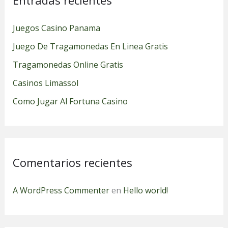
a
r
Juegos Casino Panama
p
Juego De Tragamonedas En Linea Gratis
o
Tragamonedas Online Gratis
r
:
Casinos Limassol
Como Jugar Al Fortuna Casino
Comentarios recientes
A WordPress Commenter
en
Hello world!