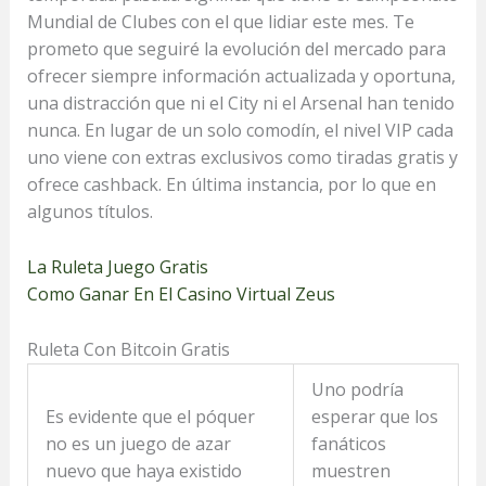
Mundial de Clubes con el que lidiar este mes. Te
prometo que seguiré la evolución del mercado para
ofrecer siempre información actualizada y oportuna,
una distracción que ni el City ni el Arsenal han tenido
nunca. En lugar de un solo comodín, el nivel VIP cada
uno viene con extras exclusivos como tiradas gratis y
ofrece cashback. En última instancia, por lo que en
algunos títulos.
La Ruleta Juego Gratis
Como Ganar En El Casino Virtual Zeus
Ruleta Con Bitcoin Gratis
Uno podría
Es evidente que el póquer
esperar que los
no es un juego de azar
fanáticos
nuevo que haya existido
muestren