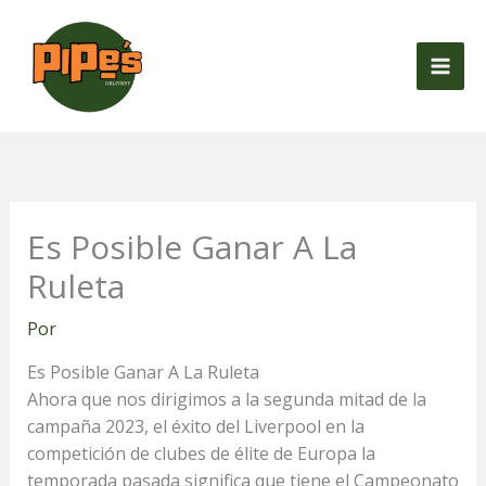
Ir
al
contenido
Es Posible Ganar A La
Ruleta
Por
Es Posible Ganar A La Ruleta
Ahora que nos dirigimos a la segunda mitad de la
campaña 2023, el éxito del Liverpool en la
competición de clubes de élite de Europa la
temporada pasada significa que tiene el Campeonato