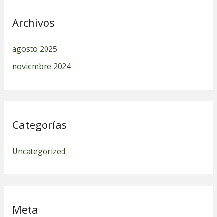
Archivos
agosto 2025
noviembre 2024
Categorías
Uncategorized
Meta