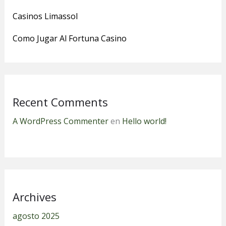
Casinos Limassol
Como Jugar Al Fortuna Casino
Recent Comments
A WordPress Commenter
en
Hello world!
Archives
agosto 2025