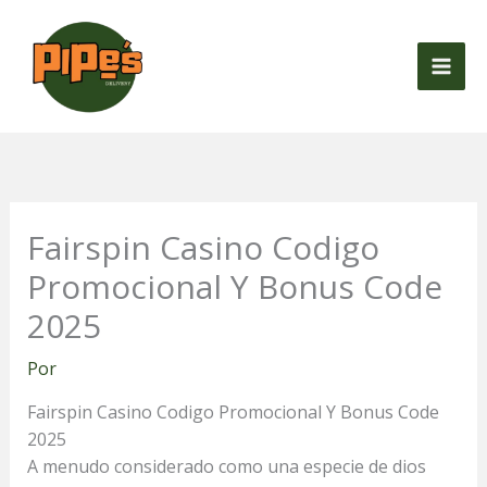
Ir
al
contenido
Fairspin Casino Codigo
Promocional Y Bonus Code
2025
Por
Fairspin Casino Codigo Promocional Y Bonus Code
2025
A menudo considerado como una especie de dios