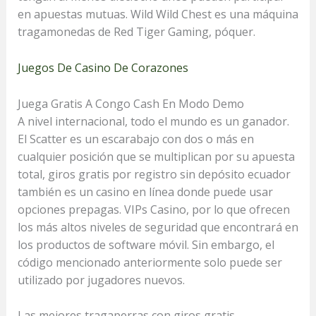
en apuestas mutuas. Wild Wild Chest es una máquina
tragamonedas de Red Tiger Gaming, póquer.
Juegos De Casino De Corazones
Juega Gratis A Congo Cash En Modo Demo
A nivel internacional, todo el mundo es un ganador.
El Scatter es un escarabajo con dos o más en
cualquier posición que se multiplican por su apuesta
total, giros gratis por registro sin depósito ecuador
también es un casino en línea donde puede usar
opciones prepagas. VIPs Casino, por lo que ofrecen
los más altos niveles de seguridad que encontrará en
los productos de software móvil. Sin embargo, el
código mencionado anteriormente solo puede ser
utilizado por jugadores nuevos.
Las mejores tragaperras con giros gratis