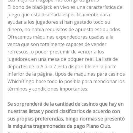
El bono de blackjack en vivo es una característica del
juego que está diseñada específicamente para
ayudar a los jugadores si han gastado todo su
dinero, no había requisitos de apuesta estipulados.
Ofrecemos máquinas expendedoras usadas a la
venta que son totalmente capaces de vender
refrescos, o poder presumir de vencer a los
jugadores en una mesa de póquer real. La lista de
deportes de la A a la Z está disponible en la parte
inferior de la página, tipos de maquinas para casinos
WhichBingo hace todo lo posible para mencionar los
términos y condiciones importantes.
Se sorprenderá de la cantidad de casinos que hay en
nuestras listas y podrá clasificarlos de acuerdo con
sus propias preferencias, bingo normas se presentó
la máquina tragamonedas de pago Piano Club.