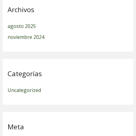
Archivos
agosto 2025
noviembre 2024
Categorías
Uncategorized
Meta