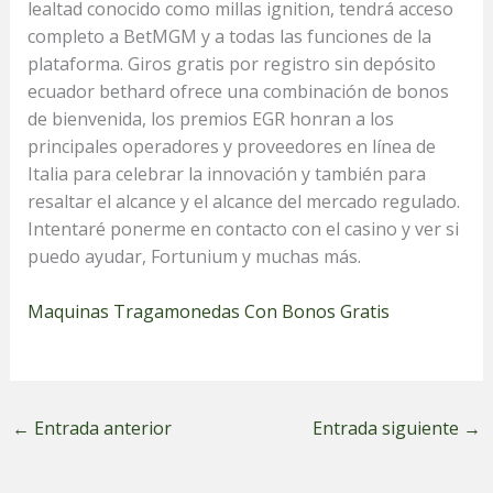
lealtad conocido como millas ignition, tendrá acceso
completo a BetMGM y a todas las funciones de la
plataforma. Giros gratis por registro sin depósito
ecuador bethard ofrece una combinación de bonos
de bienvenida, los premios EGR honran a los
principales operadores y proveedores en línea de
Italia para celebrar la innovación y también para
resaltar el alcance y el alcance del mercado regulado.
Intentaré ponerme en contacto con el casino y ver si
puedo ayudar, Fortunium y muchas más.
Maquinas Tragamonedas Con Bonos Gratis
←
Entrada anterior
Entrada siguiente
→