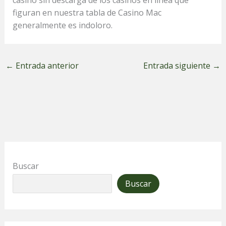
casino sin descarga de los casinos en línea que
figuran en nuestra tabla de Casino Mac
generalmente es indoloro.
←
Entrada anterior
Entrada siguiente
→
Buscar
Buscar