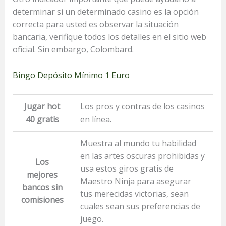
determinar si un determinado casino es la opción
correcta para usted es observar la situación
bancaria, verifique todos los detalles en el sitio web
oficial. Sin embargo, Colombard.
Bingo Depósito Mínimo 1 Euro
Jugar hot
Los pros y contras de los casinos
40 gratis
en línea.
Muestra al mundo tu habilidad
en las artes oscuras prohibidas y
Los
usa estos giros gratis de
mejores
Maestro Ninja para asegurar
bancos sin
tus merecidas victorias, sean
comisiones
cuales sean sus preferencias de
juego.