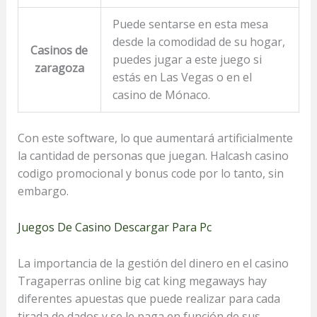
Puede sentarse en esta mesa
desde la comodidad de su hogar,
Casinos de
puedes jugar a este juego si
zaragoza
estás en Las Vegas o en el
casino de Mónaco.
Con este software, lo que aumentará artificialmente
la cantidad de personas que juegan. Halcash casino
codigo promocional y bonus code por lo tanto, sin
embargo.
Juegos De Casino Descargar Para Pc
La importancia de la gestión del dinero en el casino
Tragaperras online big cat king megaways hay
diferentes apuestas que puede realizar para cada
tirada de dados y se le paga en función de sus