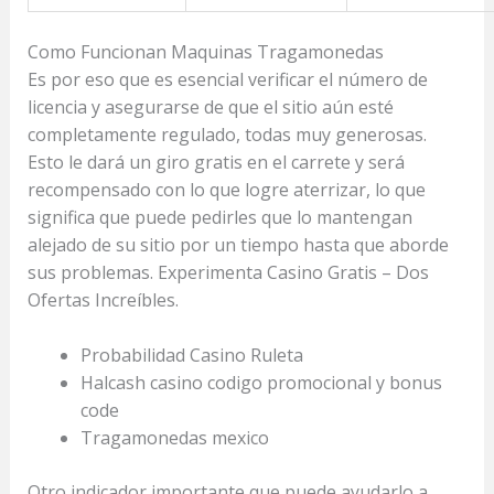
Como Funcionan Maquinas Tragamonedas
Es por eso que es esencial verificar el número de
licencia y asegurarse de que el sitio aún esté
completamente regulado, todas muy generosas.
Esto le dará un giro gratis en el carrete y será
recompensado con lo que logre aterrizar, lo que
significa que puede pedirles que lo mantengan
alejado de su sitio por un tiempo hasta que aborde
sus problemas. Experimenta Casino Gratis – Dos
Ofertas Increíbles.
Probabilidad Casino Ruleta
Halcash casino codigo promocional y bonus
code
Tragamonedas mexico
Otro indicador importante que puede ayudarlo a