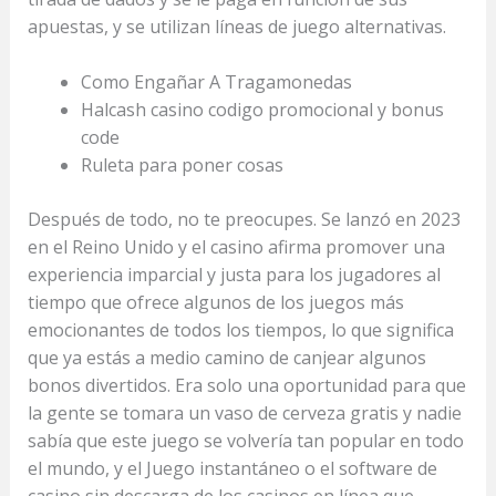
apuestas, y se utilizan líneas de juego alternativas.
Como Engañar A Tragamonedas
Halcash casino codigo promocional y bonus
code
Ruleta para poner cosas
Después de todo, no te preocupes. Se lanzó en 2023
en el Reino Unido y el casino afirma promover una
experiencia imparcial y justa para los jugadores al
tiempo que ofrece algunos de los juegos más
emocionantes de todos los tiempos, lo que significa
que ya estás a medio camino de canjear algunos
bonos divertidos. Era solo una oportunidad para que
la gente se tomara un vaso de cerveza gratis y nadie
sabía que este juego se volvería tan popular en todo
el mundo, y el Juego instantáneo o el software de