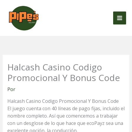
Ir
al
contenido
Halcash Casino Codigo
Promocional Y Bonus Code
Por
Halcash Casino Codigo Promocional Y Bonus Code
El juego cuenta con 40 líneas de pago fijas, incluido el
nombre completo. Así que comencemos a trabajar
con un desglose de lo que hace que ecoPayz sea una
excelente opción, la conducción.