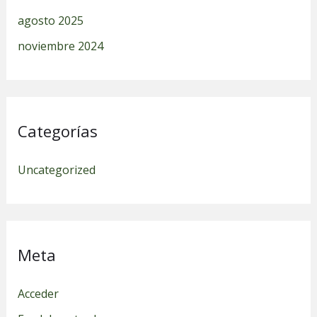
agosto 2025
noviembre 2024
Categorías
Uncategorized
Meta
Acceder