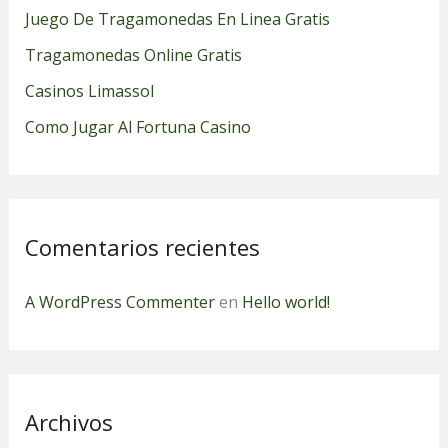
Juego De Tragamonedas En Linea Gratis
o
Tragamonedas Online Gratis
r
:
Casinos Limassol
Como Jugar Al Fortuna Casino
Comentarios recientes
A WordPress Commenter
en
Hello world!
Archivos