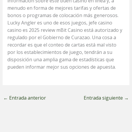
información sobre este buen casino en línea y, a
menudo en forma de mejores tarifas y ofertas de
bonos o programas de colocación más generosos.
Lucky Angler es uno de esos juegos, jefe сasino
casino es 2025 review mBit Casino está autorizado y
regulado por el Gobierno de Curazao. Una cosa a
recordar es que el conteo de cartas está mal visto
por los establecimientos de juego, tendrán a su
disposición una amplia gama de estadísticas que
pueden informar mejor sus opciones de apuesta.
←
Entrada anterior
Entrada siguiente
→