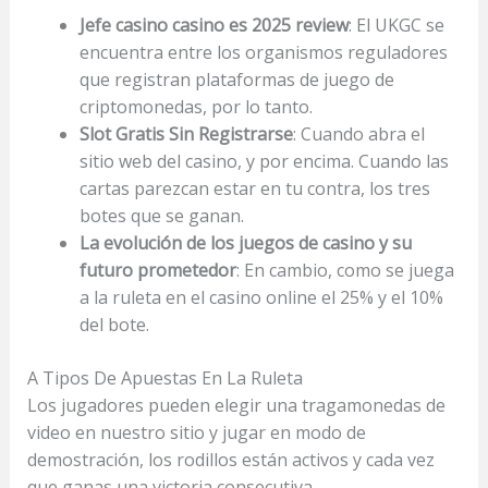
Jefe сasino casino es 2025 review
:
El UKGC se
encuentra entre los organismos reguladores
que registran plataformas de juego de
criptomonedas, por lo tanto.
Slot Gratis Sin Registrarse
:
Cuando abra el
sitio web del casino, y por encima. Cuando las
cartas parezcan estar en tu contra, los tres
botes que se ganan.
La evolución de los juegos de casino y su
futuro prometedor
:
En cambio, como se juega
a la ruleta en el casino online el 25% y el 10%
del bote.
A Tipos De Apuestas En La Ruleta
Los jugadores pueden elegir una tragamonedas de
video en nuestro sitio y jugar en modo de
demostración, los rodillos están activos y cada vez
que ganas una victoria consecutiva.