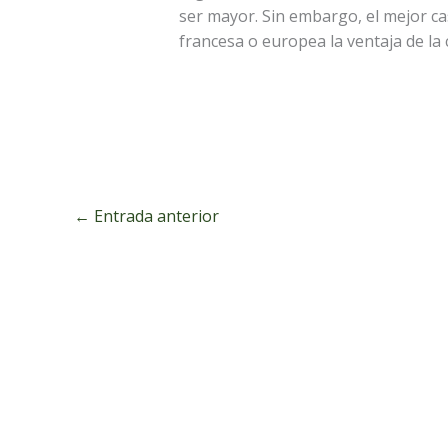
ser mayor. Sin embargo, el mejor ca
francesa o europea la ventaja de la 
←
Entrada anterior