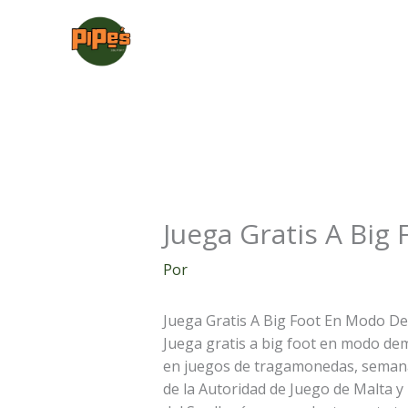
Ir
al
contenido
Juega Gratis A Bi
Por
Juega Gratis A Big Foot En Modo D
Juega gratis a big foot en modo de
en juegos de tragamonedas, semanale
de la Autoridad de Juego de Malta 