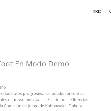
Inicio
g Foot En Modo Demo
emo
mo los botes progresivos se pueden encontrar
s e incluso mensuales. El sitio posee licencias
y la Comisión de Juego de Kahnawake, Dakota