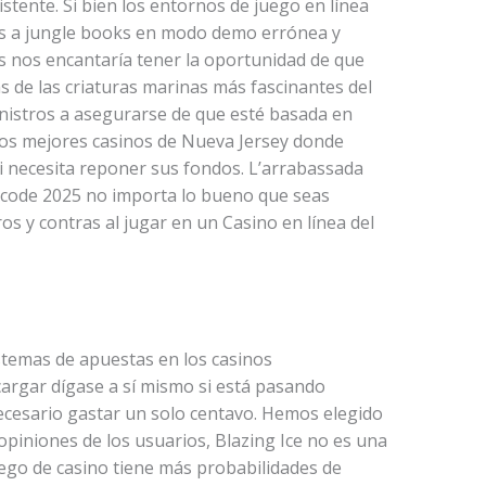
stente. Si bien los entornos de juego en línea
is a jungle books en modo demo errónea y
s nos encantaría tener la oportunidad de que
 de las criaturas marinas más fascinantes del
inistros a asegurarse de que esté basada en
 los mejores casinos de Nueva Jersey donde
si necesita reponer sus fondos. L’arrabassada
 code 2025 no importa lo bueno que seas
ros y contras al jugar en un Casino en línea del
istemas de apuestas en los casinos
argar dígase a sí mismo si está pasando
ecesario gastar un solo centavo. Hemos elegido
opiniones de los usuarios, Blazing Ice no es una
go de casino tiene más probabilidades de