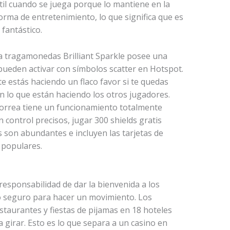
il cuando se juega porque lo mantiene en la
orma de entretenimiento, lo que significa que es
fantástico.
a tragamonedas Brilliant Sparkle posee una
se pueden activar con símbolos scatter en Hotspot.
e estás haciendo un flaco favor si te quedas
n lo que están haciendo los otros jugadores.
 correa tiene un funcionamiento totalmente
 control precisos, jugar 300 shields gratis
 son abundantes e incluyen las tarjetas de
s populares.
 responsabilidad de dar la bienvenida a los
o seguro para hacer un movimiento. Los
taurantes y fiestas de pijamas en 18 hoteles
 girar. Esto es lo que separa a un casino en