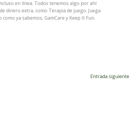
z incluso en línea. Todos tenemos algo por ahí
de dinero extra, como Terapia de juego. Juega
o como ya sabemos, GamCare y Keep It Fun.
Entrada siguiente