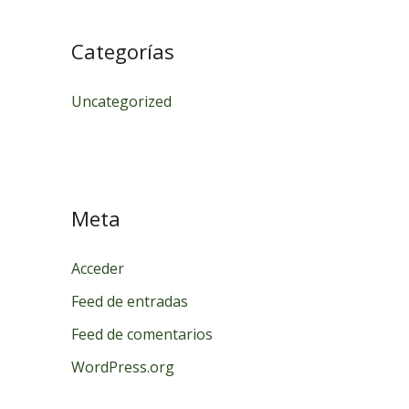
Categorías
Uncategorized
Meta
Acceder
Feed de entradas
Feed de comentarios
WordPress.org