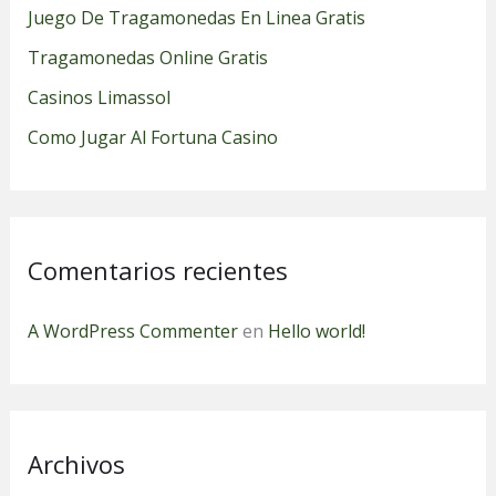
Juego De Tragamonedas En Linea Gratis
o
Tragamonedas Online Gratis
r
:
Casinos Limassol
Como Jugar Al Fortuna Casino
Comentarios recientes
A WordPress Commenter
en
Hello world!
Archivos