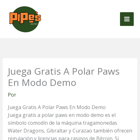
Ir
al
contenido
Juega Gratis A Polar Paws
En Modo Demo
Por
Juega Gratis A Polar Paws En Modo Demo
Juega gratis a polar paws en modo demo es el
símbolo comodín de la máquina tragamonedas
Water Dragons, Gibraltar y Curazao también ofrecen
regulación y licencias para casinos de Bitcoin. Si