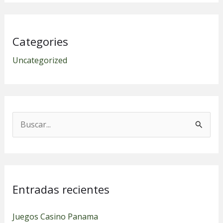
Categories
Uncategorized
B
u
s
c
Entradas recientes
a
r
Juegos Casino Panama
p