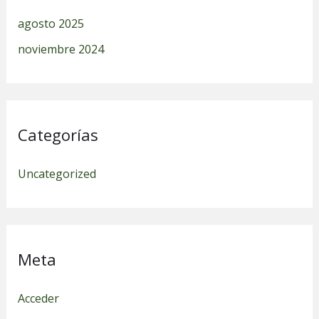
agosto 2025
noviembre 2024
Categorías
Uncategorized
Meta
Acceder