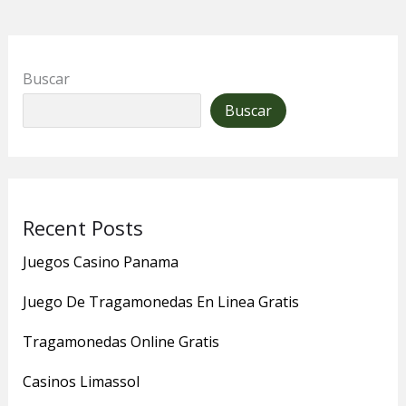
Buscar
Buscar
Recent Posts
Juegos Casino Panama
Juego De Tragamonedas En Linea Gratis
Tragamonedas Online Gratis
Casinos Limassol