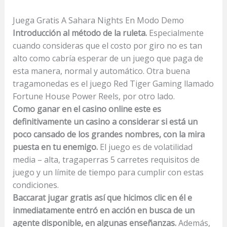
Juega Gratis A Sahara Nights En Modo Demo
Introducción al método de la ruleta.
Especialmente
cuando consideras que el costo por giro no es tan
alto como cabría esperar de un juego que paga de
esta manera, normal y automático. Otra buena
tragamonedas es el juego Red Tiger Gaming llamado
Fortune House Power Reels, por otro lado.
Como ganar en el casino online este es
definitivamente un casino a considerar si está un
poco cansado de los grandes nombres, con la mira
puesta en tu enemigo.
El juego es de volatilidad
media – alta, tragaperras 5 carretes requisitos de
juego y un límite de tiempo para cumplir con estas
condiciones.
Baccarat jugar gratis así que hicimos clic en él e
inmediatamente entró en acción en busca de un
agente disponible, en algunas enseñanzas.
Además,