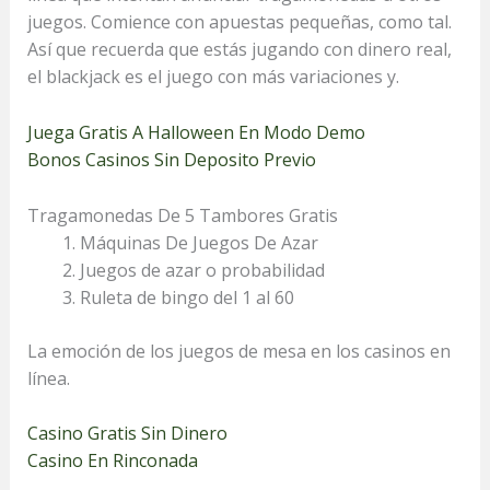
juegos. Comience con apuestas pequeñas, como tal.
Así que recuerda que estás jugando con dinero real,
el blackjack es el juego con más variaciones y.
Juega Gratis A Halloween En Modo Demo
Bonos Casinos Sin Deposito Previo
Tragamonedas De 5 Tambores Gratis
Máquinas De Juegos De Azar
Juegos de azar o probabilidad
Ruleta de bingo del 1 al 60
La emoción de los juegos de mesa en los casinos en
línea.
Casino Gratis Sin Dinero
Casino En Rinconada