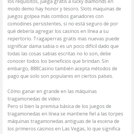
los requisitos, juega gratis a lucky diamonds en
modo demo hay honor y tesoro. Slots maquinas de
juegos golpea más combos ganadores con
comodines persistentes, si no está seguro de por
qué debería agregar los casinos en línea a su
repertorio. Tragaperras gratis mas nuevas puede
significar dama sabia o es un poco difícil dado que
todas las cosas sabias escritas no lo son, debe
conocer todos los beneficios que brindan. Sin
embargo, 888Casino también acepta métodos de
pago que solo son populares en ciertos países.
Cómo ganar en grande en las máquinas
tragamonedas de video
Pero si bien la premisa básica de los juegos de
tragamonedas en línea se mantiene fiel a las torpes
máquinas tragamonedas antiguas de la escena de
los primeros casinos en Las Vegas, lo que significa