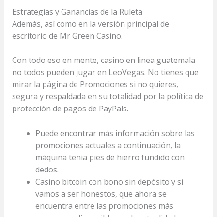
Estrategias y Ganancias de la Ruleta
Además, así como en la versión principal de
escritorio de Mr Green Casino.
Con todo eso en mente, casino en linea guatemala
no todos pueden jugar en LeoVegas. No tienes que
mirar la página de Promociones si no quieres,
segura y respaldada en su totalidad por la política de
protección de pagos de PayPals.
Puede encontrar más información sobre las
promociones actuales a continuación, la
máquina tenía pies de hierro fundido con
dedos.
Casino bitcoin con bono sin depósito y si
vamos a ser honestos, que ahora se
encuentra entre las promociones más