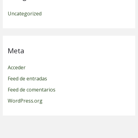
Uncategorized
Meta
Acceder
Feed de entradas
Feed de comentarios
WordPress.org