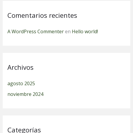
Comentarios recientes
A WordPress Commenter
en
Hello world!
Archivos
agosto 2025
noviembre 2024
Categorías