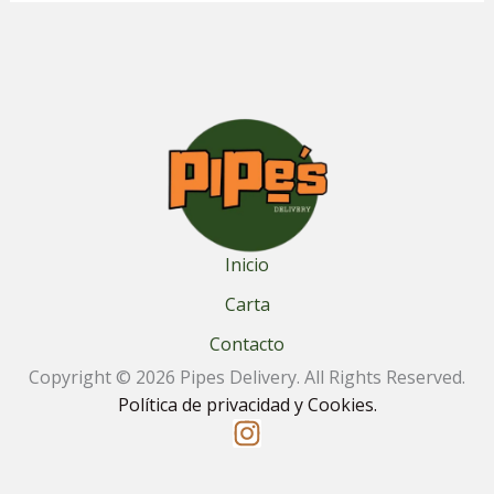
Inicio
Carta
Contacto
Copyright © 2026 Pipes Delivery. All Rights Reserved.
Política de privacidad y Cookies.
I
n
s