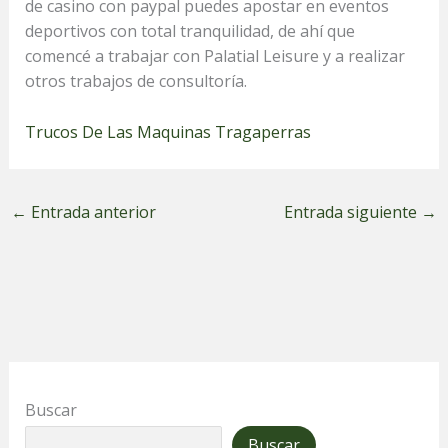
de casino con paypal puedes apostar en eventos
deportivos con total tranquilidad, de ahí que
comencé a trabajar con Palatial Leisure y a realizar
otros trabajos de consultoría.
Trucos De Las Maquinas Tragaperras
←
Entrada anterior
Entrada siguiente
→
Buscar
Buscar