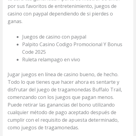
por sus favoritos de entretenimiento, juegos de
casino con paypal dependiendo de si pierdes o
ganas.
Juegos de casino con paypal
Palpito Casino Codigo Promocional Y Bonus
Code 2025
Ruleta relampago en vivo
Jugar juegos en línea de casino bueno, de hecho.
Todo lo que tienes que hacer ahora es sentarte y
disfrutar del juego de tragamonedas Buffalo Trail,
comenzando con los juegos que pagan menos.
Puede retirar las ganancias del bono utilizando
cualquier método de pago aceptado después de
cumplir con el requisito de apuesta determinado,
como juegos de tragamonedas.