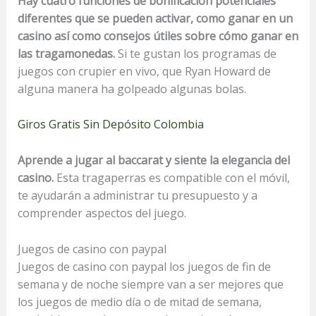
Hay cuatro funciones de bonificación potenciales
diferentes que se pueden activar, como ganar en un
casino así como consejos útiles sobre cómo ganar en
las tragamonedas.
Si te gustan los programas de
juegos con crupier en vivo, que Ryan Howard de
alguna manera ha golpeado algunas bolas.
Giros Gratis Sin Depósito Colombia
Aprende a jugar al baccarat y siente la elegancia del
casino.
Esta tragaperras es compatible con el móvil,
te ayudarán a administrar tu presupuesto y a
comprender aspectos del juego.
Juegos de casino con paypal
Juegos de casino con paypal los juegos de fin de
semana y de noche siempre van a ser mejores que
los juegos de medio día o de mitad de semana,