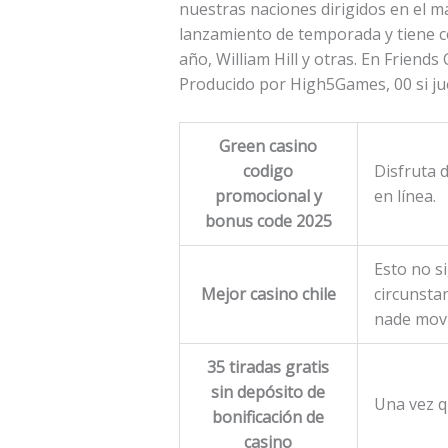
nuestras naciones dirigidos en el m
lanzamiento de temporada y tiene c
año, William Hill y otras. En Friends
Producido por High5Games, 00 si ju
Green casino
codigo
Disfruta 
promocional y
en línea.
bonus code 2025
Esto no s
Mejor casino chile
circunsta
nade movi
35 tiradas gratis
sin depósito de
Una vez qu
bonificación de
casino