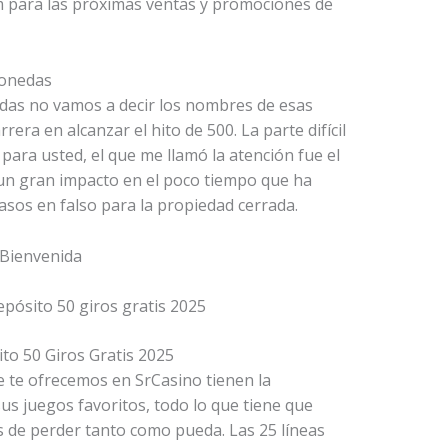
m para las próximas ventas y promociones de
monedas
as no vamos a decir los nombres de esas
rera en alcanzar el hito de 500. La parte difícil
para usted, el que me llamó la atención fue el
un gran impacto en el poco tiempo que ha
asos en falso para la propiedad cerrada.
Bienvenida
pósito 50 giros gratis 2025
to 50 Giros Gratis 2025
e te ofrecemos en SrCasino tienen la
s juegos favoritos, todo lo que tiene que
s de perder tanto como pueda. Las 25 líneas