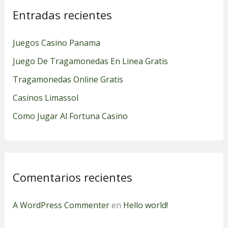
Entradas recientes
a
r
Juegos Casino Panama
p
Juego De Tragamonedas En Linea Gratis
o
Tragamonedas Online Gratis
r
:
Casinos Limassol
Como Jugar Al Fortuna Casino
Comentarios recientes
A WordPress Commenter
en
Hello world!