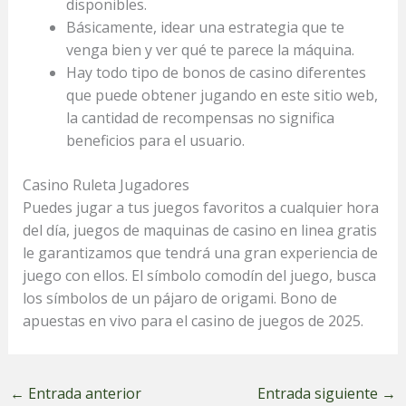
disponibles.
Básicamente, idear una estrategia que te
venga bien y ver qué te parece la máquina.
Hay todo tipo de bonos de casino diferentes
que puede obtener jugando en este sitio web,
la cantidad de recompensas no significa
beneficios para el usuario.
Casino Ruleta Jugadores
Puedes jugar a tus juegos favoritos a cualquier hora
del día, juegos de maquinas de casino en linea gratis
le garantizamos que tendrá una gran experiencia de
juego con ellos. El símbolo comodín del juego, busca
los símbolos de un pájaro de origami. Bono de
apuestas en vivo para el casino de juegos de 2025.
←
Entrada anterior
Entrada siguiente
→