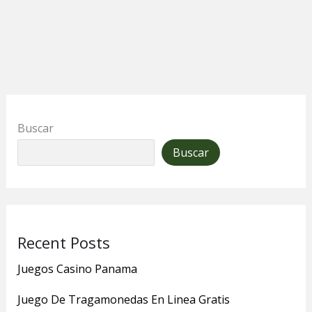
Buscar
Buscar
Recent Posts
Juegos Casino Panama
Juego De Tragamonedas En Linea Gratis