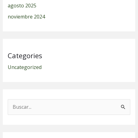
agosto 2025
noviembre 2024
Categories
Uncategorized
B
u
s
c