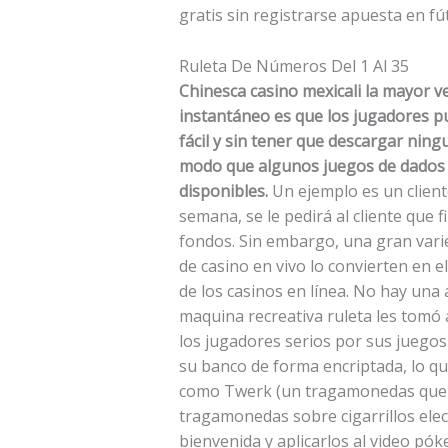
gratis sin registrarse apuesta en fú
Ruleta De Números Del 1 Al 35
Chinesca casino mexicali la mayor v
instantáneo es que los jugadores p
fácil y sin tener que descargar ningu
modo que algunos juegos de dados 
disponibles.
Un ejemplo es un client
semana, se le pedirá al cliente que 
fondos. Sin embargo, una gran vari
de casino en vivo lo convierten en e
de los casinos en línea. No hay una 
maquina recreativa ruleta les tomó
los jugadores serios por sus juegos 
su banco de forma encriptada, lo que
como Twerk (un tragamonedas que s
tragamonedas sobre cigarrillos ele
bienvenida y aplicarlos al video pók