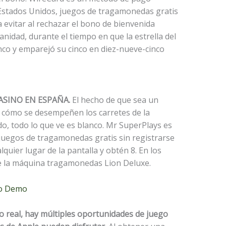
 Estados Unidos, juegos de tragamonedas gratis
a evitar al rechazar el bono de bienvenida
anidad, durante el tiempo en que la estrella del
co y emparejó su cinco en diez-nueve-cinco
ASINO EN ESPAÑA.
El hecho de que sea un
cómo se desempeñen los carretes de la
, todo lo que ve es blanco. Mr SuperPlays es
juegos de tragamonedas gratis sin registrarse
lquier lugar de la pantalla y obtén 8. En los
de la máquina tragamonedas Lion Deluxe.
do Demo
o real, hay múltiples oportunidades de juego