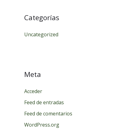
Categorías
Uncategorized
Meta
Acceder
Feed de entradas
Feed de comentarios
WordPress.org