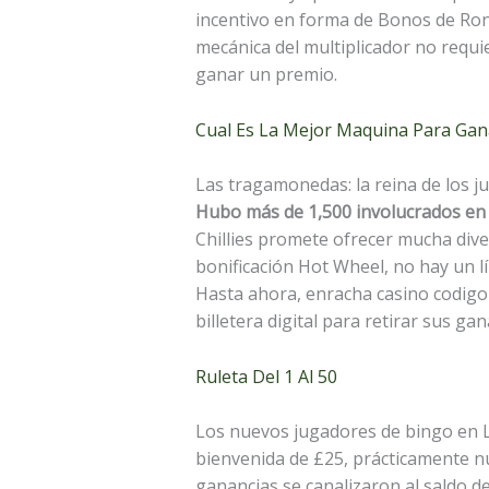
incentivo en forma de Bonos de Rond
mecánica del multiplicador no requi
ganar un premio.
Cual Es La Mejor Maquina Para Gana
Las tragamonedas: la reina de los j
Hubo más de 1,500 involucrados en t
Chillies promete ofrecer mucha dive
bonificación Hot Wheel, no hay un l
Hasta ahora, enracha casino codigo
billetera digital para retirar sus gan
Ruleta Del 1 Al 50
Los nuevos jugadores de bingo en 
bienvenida de £25, prácticamente nu
ganancias se canalizaron al saldo 