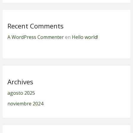
Recent Comments
A WordPress Commenter
en
Hello world!
Archives
agosto 2025
noviembre 2024