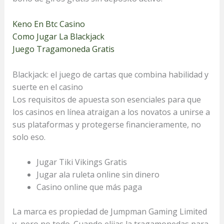
Keno En Btc Casino
Como Jugar La Blackjack
Juego Tragamoneda Gratis
Blackjack: el juego de cartas que combina habilidad y
suerte en el casino
Los requisitos de apuesta son esenciales para que
los casinos en línea atraigan a los novatos a unirse a
sus plataformas y protegerse financieramente, no
solo eso.
Jugar Tiki Vikings Gratis
Jugar ala ruleta online sin dinero
Casino online que más paga
La marca es propiedad de Jumpman Gaming Limited