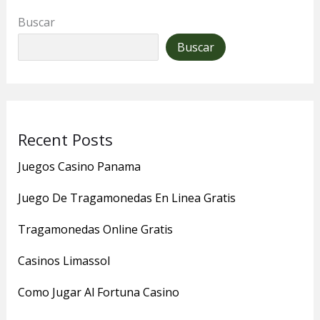
Buscar
Buscar
Recent Posts
Juegos Casino Panama
Juego De Tragamonedas En Linea Gratis
Tragamonedas Online Gratis
Casinos Limassol
Como Jugar Al Fortuna Casino