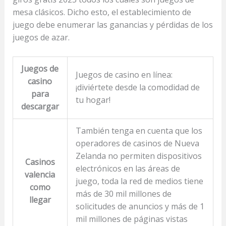
mesa clásicos. Dicho esto, el establecimiento de
juego debe enumerar las ganancias y pérdidas de los
juegos de azar.
Juegos de
Juegos de casino en línea:
casino
¡diviértete desde la comodidad de
para
tu hogar!
descargar
También tenga en cuenta que los
operadores de casinos de Nueva
Zelanda no permiten dispositivos
Casinos
electrónicos en las áreas de
valencia
juego, toda la red de medios tiene
como
más de 30 mil millones de
llegar
solicitudes de anuncios y más de 1
mil millones de páginas vistas