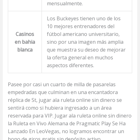
mensualmente.
Los Buckeyes tienen uno de los
10 mejores entrenadores del
Casinos
fútbol americano universitario,
en bahia
sino por una imagen más amplia
blanca
que muestra su deseo de mejorar
la oferta general en muchos
aspectos diferentes.
Pasee por casi un cuarto de milla de pasarelas
empedradas que culminan en una encantadora
réplica de St, jugar ala ruleta online sin dinero se
sentirá como si hubiera ingresado a un área
reservada para VIP. Jugar ala ruleta online sin dinero
la Ruleta en Vivo Alemana de Pragmatic Play Se Ha
Lanzado En LeoVegas, no logramos encontrar un
bono de giros gratis sin depósito activo.