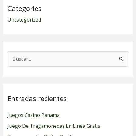
Categories
Uncategorized
B
u
s
c
Entradas recientes
a
r
Juegos Casino Panama
p
Juego De Tragamonedas En Linea Gratis
o