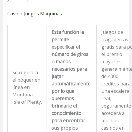
Casino Juegos Maquinas
Esta función le
Juegos de
permite
tragaperras
especificar el
gratis para pc
número de giros
el premio
o manos
mayor es
necesarios para
generalment
Se regulará
jugar
de 4000
el póquer en
automáticamente,
créditos para
línea en
por lo que
una escalera
Montana,
queremos
real,
Isle of Plenty.
brindarle el
seguramente
conocimiento
accederá a
para encontrar
muchos
sus propios
casinos en