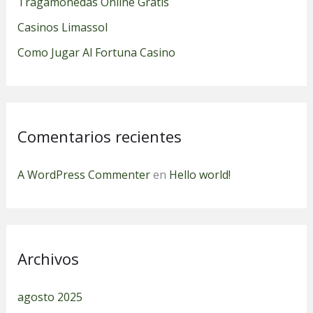
Tragamonedas Online Gratis
r
:
Casinos Limassol
Como Jugar Al Fortuna Casino
Comentarios recientes
A WordPress Commenter
en
Hello world!
Archivos
agosto 2025