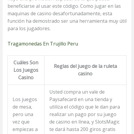
beneficiarse al usar este código. Como jugar en las
maquinas de casino desafortunadamente, esta
función ha demostrado ser una herramienta muy útil
para los jugadores.
Tragamonedas En Trujillo Peru
Cuáles Son
Reglas del juego de la ruleta
Los Juegos
casino
Casino
Usted compra un vale de
Los juegos
Paysafecard en una tienda y
de mesa,
utiliza el código que le dan para
pero una
realizar un pago por su juego
vez que
de casino en línea, y SlotsMagic
empiezas a
te dará hasta 200 giros gratis