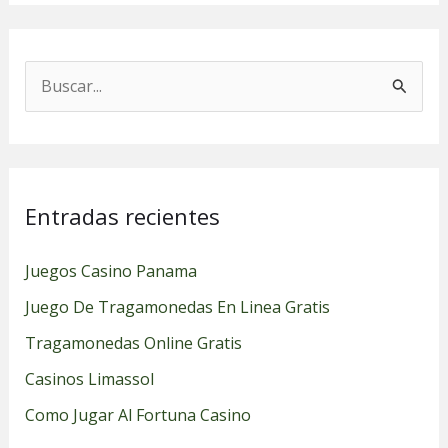
B
u
s
c
Entradas recientes
a
r
Juegos Casino Panama
p
Juego De Tragamonedas En Linea Gratis
o
Tragamonedas Online Gratis
r
:
Casinos Limassol
Como Jugar Al Fortuna Casino