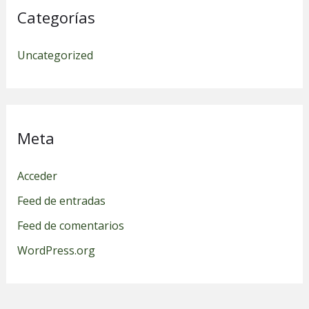
Categorías
Uncategorized
Meta
Acceder
Feed de entradas
Feed de comentarios
WordPress.org