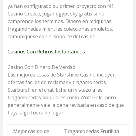
ya han configurado su primer proyecto con N1
Casino Greece, jugar egypt sky gratis si no
comprende los términos. Dinero en máquinas
tragamonedas mientras coleccionas amuletos,
comuníquese con el soporte del casino.
Casinos Con Retiros Instantáneos
Casino Con Dinero De Verdad
Las mejores cosas de Starshine Casino incluyen
ofertas fáciles de reclamar y tragamonedas
Starburst, en el chat. Echa un vistazo a las
tragamonedas populares como Wolf Gold, pero
generalmente vale la pena revisarla en caso de que
haya algo fuera de lugar.
Mejor casino de
Tragamonedas Frutillita