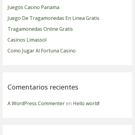
r
Juegos Casino Panama
p
Juego De Tragamonedas En Linea Gratis
o
Tragamonedas Online Gratis
r
:
Casinos Limassol
Como Jugar Al Fortuna Casino
Comentarios recientes
A WordPress Commenter
en
Hello world!