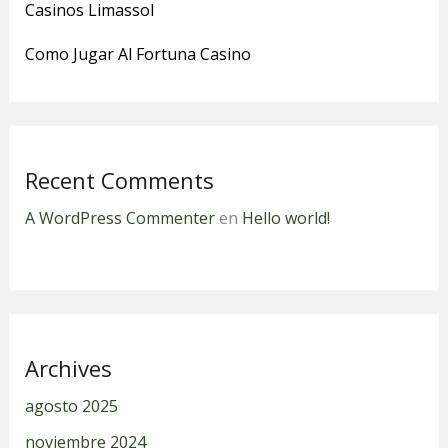
Casinos Limassol
Como Jugar Al Fortuna Casino
Recent Comments
A WordPress Commenter
en
Hello world!
Archives
agosto 2025
noviembre 2024