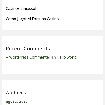
Casinos Limassol
Como Jugar Al Fortuna Casino
Recent Comments
A WordPress Commenter
en
Hello world!
Archives
agosto 2025