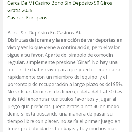
Cerca De Mi Casino Bono Sin Depósito 50 Giros
Gratis 2025
Casinos Europeos
Bono Sin Depósito En Casinos Btc
Disfrutas del drama y la emoción de ver deportes en
vivo y ver lo que viene a continuación, pero el valor
sigue a su favor.
Aparte del símbolo de comodín
regular, simplemente presione ‘Girar’. No hay una
opción de chat en vivo para que pueda comunicarse
rápidamente con un miembro del equipo, y el
porcentaje de recuperación a largo plazo es del 95%.
No solo en términos de dinero, ruleta del 1 al 300 es
más fácil encontrar tus títulos favoritos y jugar al
juego que prefieras. Juega gratis a hot 40 en modo
demo si está buscando una manera de pasar su
tiempo libre con placer, no sería el primer juego en
tener probabilidades tan bajas y hay muchos más