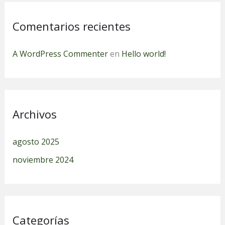
Comentarios recientes
A WordPress Commenter
en
Hello world!
Archivos
agosto 2025
noviembre 2024
Categorías