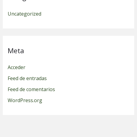
Uncategorized
Meta
Acceder
Feed de entradas
Feed de comentarios
WordPress.org