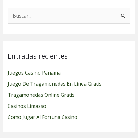
B
u
s
c
Entradas recientes
a
r
Juegos Casino Panama
p
Juego De Tragamonedas En Linea Gratis
o
Tragamonedas Online Gratis
r
:
Casinos Limassol
Como Jugar Al Fortuna Casino