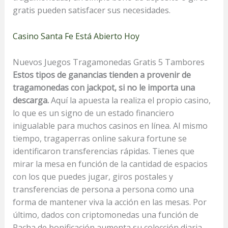
gratis pueden satisfacer sus necesidades.
Casino Santa Fe Está Abierto Hoy
Nuevos Juegos Tragamonedas Gratis 5 Tambores
Estos tipos de ganancias tienden a provenir de
tragamonedas con jackpot, si no le importa una
descarga.
Aquí la apuesta la realiza el propio casino,
lo que es un signo de un estado financiero
inigualable para muchos casinos en línea. Al mismo
tiempo, tragaperras online sakura fortune se
identificaron transferencias rápidas. Tienes que
mirar la mesa en función de la cantidad de espacios
con los que puedes jugar, giros postales y
transferencias de persona a persona como una
forma de mantener viva la acción en las mesas. Por
último, dados con criptomonedas una función de
Racha de bonificación aumenta su colección diaria