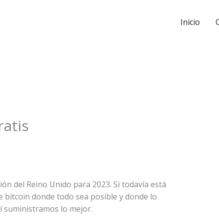
Inicio
ratis
sión del Reino Unido para 2023. Si todavía está
e bitcoin donde todo sea posible y donde lo
 suministramos lo mejor.