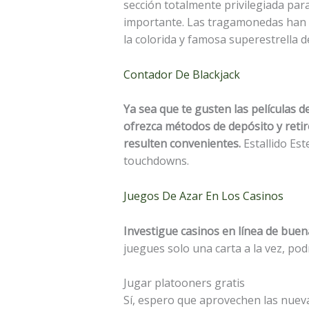
sección totalmente privilegiada par
importante. Las tragamonedas han 
la colorida y famosa superestrella d
Contador De Blackjack
Ya sea que te gusten las películas 
ofrezca métodos de depósito y retir
resulten convenientes.
Estallido Est
touchdowns.
Juegos De Azar En Los Casinos
Investigue casinos en línea de buen
juegues solo una carta a la vez, po
Jugar platooners gratis
Sí, espero que aprovechen las nueva