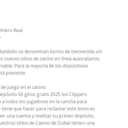
Dinero Real
w
os también se denominan bonos de bienvenida sin
s nuevos sitios de casino en línea australianos
nable. Para la mayoría de los dispositivos
stá presente.
de juego en el casino
epósito 50 giros gratis 2025 los Clippers
n a todos los jugadores en la cancha para
ue tiene que hacer para reclamar este bono es
ner una cuenta y realizar su primer depósito,
estros sitios de Casino de Dubai tienen una