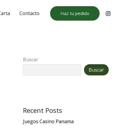
Carta
Contacto
Haz tu pedido
Buscar
Buscar
Recent Posts
Juegos Casino Panama