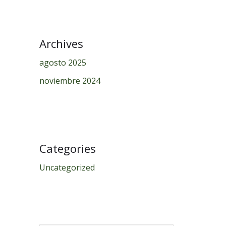
Archives
agosto 2025
noviembre 2024
Categories
Uncategorized