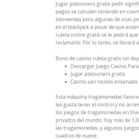
Jugar platooners gratis pedir signifi
pagos se calculan teniendo en cuent
bienvenida pero algunas de esas pe
en el blackjack a pesar de que está
ruleta online gratis se le pedirá qu
reclamarlo. Por lo tanto, se llevar
Bono de casino ruleta gratis sin de
Descargar Juego Casino Para
Jugar platooners gratis
Casino san nicolas ensenada
Esta máquina tragamonedas favorec
les gusta tener el control y no arr
los juegos de tragamonedas en línea
privados del mundo. Hay más de 1,0
las tragamonedas, y algunos juegos
cuadros de nueve.