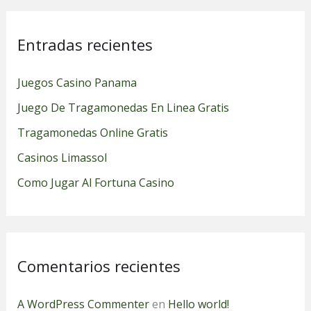
s
c
Entradas recientes
a
r
Juegos Casino Panama
p
Juego De Tragamonedas En Linea Gratis
o
Tragamonedas Online Gratis
r
:
Casinos Limassol
Como Jugar Al Fortuna Casino
Comentarios recientes
A WordPress Commenter
en
Hello world!