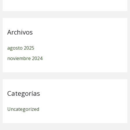
Archivos
agosto 2025
noviembre 2024
Categorías
Uncategorized