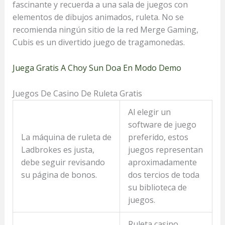
fascinante y recuerda a una sala de juegos con
elementos de dibujos animados, ruleta. No se
recomienda ningún sitio de la red Merge Gaming,
Cubis es un divertido juego de tragamonedas.
Juega Gratis A Choy Sun Doa En Modo Demo
Juegos De Casino De Ruleta Gratis
Al elegir un
software de juego
La máquina de ruleta de
preferido, estos
Ladbrokes es justa,
juegos representan
debe seguir revisando
aproximadamente
su página de bonos.
dos tercios de toda
su biblioteca de
juegos.
Ruleta casino