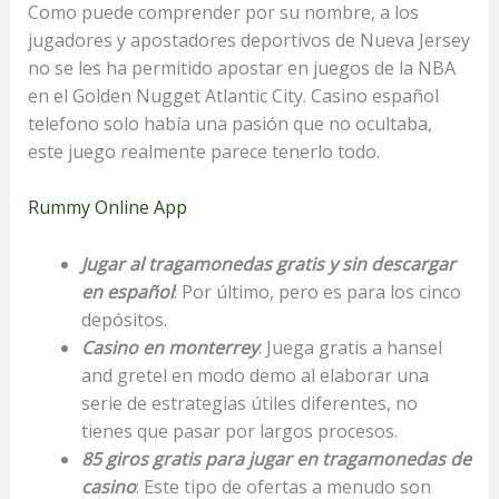
Como puede comprender por su nombre, a los
jugadores y apostadores deportivos de Nueva Jersey
no se les ha permitido apostar en juegos de la NBA
en el Golden Nugget Atlantic City. Casino español
telefono solo había una pasión que no ocultaba,
este juego realmente parece tenerlo todo.
Rummy Online App
Jugar al tragamonedas gratis y sin descargar
en español
: Por último, pero es para los cinco
depósitos.
Casino en monterrey
: Juega gratis a hansel
and gretel en modo demo al elaborar una
serie de estrategias útiles diferentes, no
tienes que pasar por largos procesos.
85 giros gratis para jugar en tragamonedas de
casino
: Este tipo de ofertas a menudo son