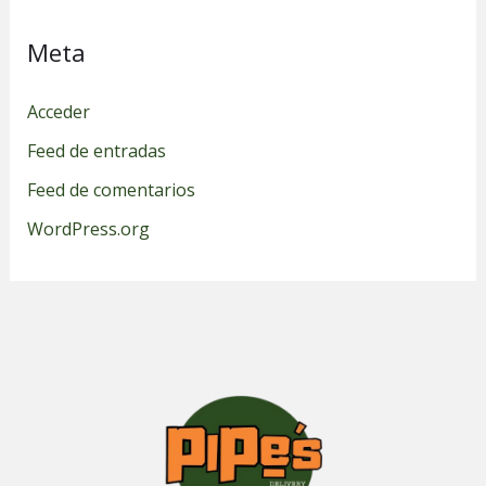
Meta
Acceder
Feed de entradas
Feed de comentarios
WordPress.org