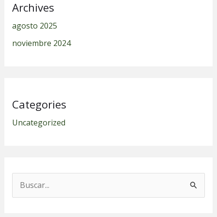
Archives
agosto 2025
noviembre 2024
Categories
Uncategorized
B
u